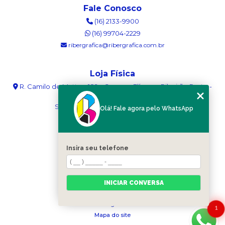
Fale Conosco
(16) 2133-9900
(16) 99704-2229
ribergrafica@ribergrafica.com.br
Loja Física
R. Camilo de Mattos, 189 - Campos Elíseos - Ribeirão Preto -
SP - 14085-340
Segunda a sexta das 08:00 às 18:00
Olá! Fale agora pelo WhatsApp
Mapa do Site
Insira seu telefone
Home
Sobre nós
Serviços
Blog
INICIAR CONVERSA
Contato
Categorias
1
Mapa do site