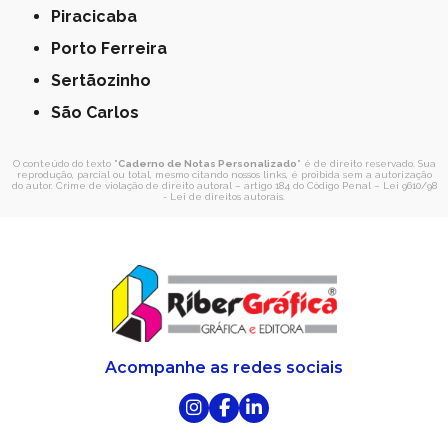
Piracicaba
Porto Ferreira
Sertãozinho
São Carlos
O conteúdo do texto "
Caderno de Notas Personalizado
" é de direito reservado. Sua
reprodução, parcial ou total, mesmo citando nossos links, é proibida sem a autorização
do autor. Crime de violação de direito autoral – artigo 184 do Código Penal –
Lei 9610/98
- Lei de direitos autorais
.
Acompanhe as redes sociais