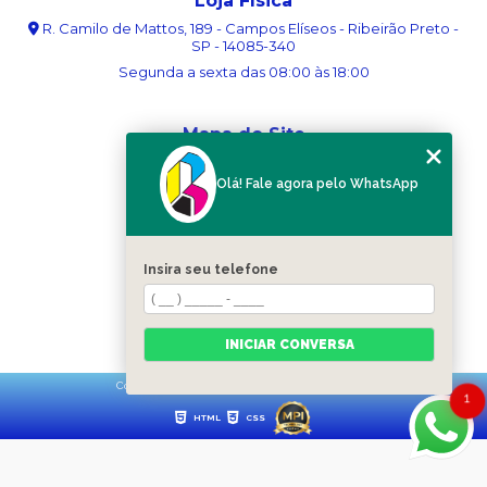
Loja Física
R. Camilo de Mattos, 189 - Campos Elíseos - Ribeirão Preto -
SP - 14085-340
Segunda a sexta das 08:00 às 18:00
Mapa do Site
Home
Olá! Fale agora pelo WhatsApp
Sobre nós
Serviços
Blog
Contato
Insira seu telefone
Categorias
Mapa do site
INICIAR CONVERSA
Copyright © Ribergráfica. (Lei 9610 de 19/02/1998)
1
HTML
CSS