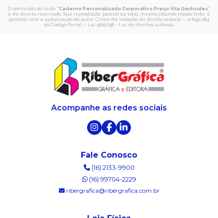
O conteúdo do texto "
Caderno Personalizado Corporativo Preço Vila Gertrudes
"
é de direito reservado. Sua reprodução, parcial ou total, mesmo citando nossos links, é
proibida sem a autorização do autor. Crime de violação de direito autoral – artigo 184
do Código Penal –
Lei 9610/98 - Lei de direitos autorais
.
Acompanhe as redes sociais
Fale Conosco
(16) 2133-9900
(16) 99704-2229
ribergrafica@ribergrafica.com.br