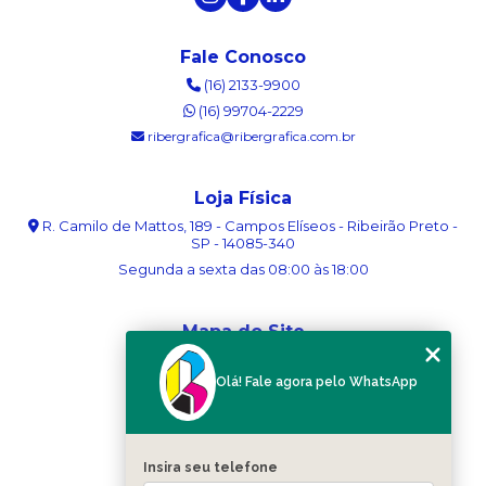
Fale Conosco
(16) 2133-9900
(16) 99704-2229
ribergrafica@ribergrafica.com.br
Loja Física
R. Camilo de Mattos, 189 - Campos Elíseos - Ribeirão Preto -
SP - 14085-340
Segunda a sexta das 08:00 às 18:00
Mapa do Site
Home
Olá! Fale agora pelo WhatsApp
Sobre nós
Serviços
Blog
Contato
Insira seu telefone
Categorias