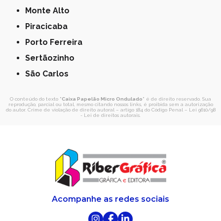
Monte Alto
Piracicaba
Porto Ferreira
Sertãozinho
São Carlos
O conteúdo do texto "
Caixa Papelão Micro Ondulado
" é de direito reservado. Sua
reprodução, parcial ou total, mesmo citando nossos links, é proibida sem a autorização
do autor. Crime de violação de direito autoral – artigo 184 do Código Penal –
Lei 9610/98
- Lei de direitos autorais
.
Acompanhe as redes sociais