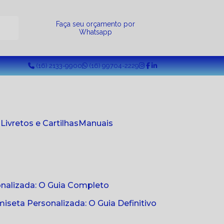
a
Faça seu orçamento por
Whatsapp
(16) 2133-9900
(16) 99704-2229
s
Livretos e Cartilhas
Manuais
onalizada: O Guia Completo
seta Personalizada: O Guia Definitivo