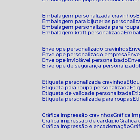
embalagem personalizada cravinhos
embalagem para bijuterias personali
embalagem personalizada para roupa
embalagem kraft personalizada
emba
envelope personalizado cravinhos
env
envelope personalizado empresa
env
envelope inviolável personalizado
env
envelope de segurança personalizado
etiqueta personalizada cravinhos
etiq
etiqueta para roupa personalizada
et
etiqueta de validade personalizada
e
etiqueta personalizada para roupas
e
gráfica impressão cravinhos
gráfica i
gráfica impressão de cardápio
gráfica
gráfica impressão e encadernação
gr