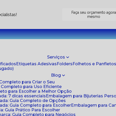
Faça seu orçamento agor
ialistas!
mesmo
Serviços
tificados
Etiquetas Adesivas
Folders
Folhetos e Panfleto
jugado)
Blog
 Completo para Criar o Seu
a Completo para Uso Eficiente
eto para Escolher a Melhor Opção
da: 7 dicas essenciais
Embalagem para Bijuterias Pers
zada: Guia Completo de Opções
ada: Guia Completo para Escolher
Embalagem para Cami
: Guia Prático Para Escolher
arca: Guia Completo para Negócios