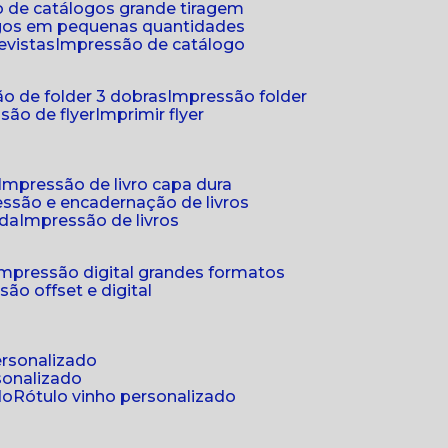
 de catálogos grande tiragem
ogos em pequenas quantidades
evistas
impressão de catálogo
o de folder 3 dobras
impressão folder
são de flyer
imprimir flyer
impressão de livro capa dura
essão e encadernação de livros
nda
impressão de livros
impressão digital grandes formatos
são offset e digital
personalizado
sonalizado
do
rótulo vinho personalizado