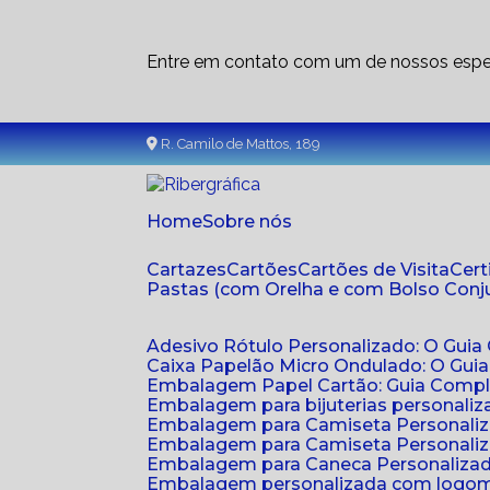
Entre em contato com um de nossos espec
R. Camilo de Mattos, 189
Home
Sobre nós
Cartazes
Cartões
Cartões de Visita
Cer
Pastas (com Orelha e com Bolso Con
Adesivo Rótulo Personalizado: O Guia
Caixa Papelão Micro Ondulado: O Gui
Embalagem Papel Cartão: Guia Compl
Embalagem para bijuterias personaliza
Embalagem para Camiseta Personali
Embalagem para Camiseta Personaliz
Embalagem para Caneca Personalizada
Embalagem personalizada com logom