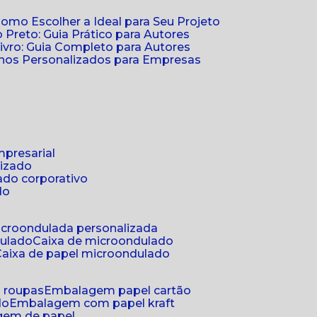
Como Escolher a Ideal para Seu Projeto
 Preto: Guia Prático para Autores
vro: Guia Completo para Autores
ernos Personalizados para Empresas
mpresarial
lizado
ado corporativo
do
microondulada personalizada
dulado
caixa de microondulado
caixa de papel microondulado
a roupas
embalagem papel cartão
do
embalagem com papel kraft
gem de papel