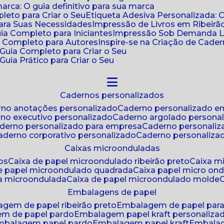
ca: O guia definitivo para sua marca
leto para Criar o Seu
Etiqueta Adesiva Personalizada: 
para Suas Necessidades
Impressão de Livros em Ribeirão
uia Completo para Iniciantes
Impressão Sob Demanda Li
a Completo para Autores
Inspire-se na Criação de Cad
: Guia Completo para Criar o Seu
Guia Prático para Criar o Seu
cadernos personalizados
erno anotações personalizado
caderno personalizado e
rno executivo personalizado
caderno argolado persona
aderno personalizado para empresa
caderno personaliz
caderno corporativo personalizado
caderno personaliza
caixas microonduladas
os
caixa de papel microondulado ribeirão preto
caixa 
de papel microondulado quadrada
caixa papel micro on
xa microondulada
caixa de papel microondulado molde
embalagens de papel
agem de papel ribeirão preto
embalagem de papel par
em de papel pardo
embalagem papel kraft personaliza
embalagem papel pardo
embalagem papel kraft
embala