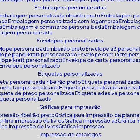
embalagens personalizadas
embalagem personalizada ribeirão preto
embalagem pa
zada
embalagem personalizada com logomarca
embala
s
embalagem e commerce personalizada
embalagem c
lagem personalizada
envelopes personalizados
elope personalizado ribeirão preto
envelope a3 persona
elope papel kraft personalizado
envelope com lacre per
elope kraft personalizado
envelope de carta personaliz
envelope personalizado
etiquetas personalizadas
ueta personalizada ribeirão preto
etiqueta personalizad
iqueta tag personalizada
etiqueta personalizada adesiva
tiqueta de preço personalizada
etiqueta adesiva persona
tiqueta personalizada
gráficas para impressão
mpressão ribeirão preto
gráfica para impressão de planne
 online impressão de livros
gráfica impressão a3
gráfica
áfica impressão de livros
gráfica impressão
impressão de catálogos