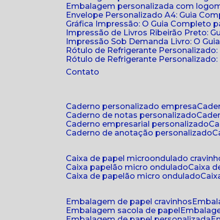
Embalagem personalizada com logomar
Envelope Personalizado A4: Guia Comp
Gráfica Impressão: O Guia Completo 
Impressão de Livros Ribeirão Preto: G
Impressão Sob Demanda Livro: O Gui
Rótulo de Refrigerante Personalizado
Rótulo de Refrigerante Personalizado: 
Contato
caderno personalizado empresa
cad
caderno de notas personalizado
cade
caderno empresarial personalizado
c
caderno de anotação personalizado
caixa de papel microondulado cravinh
caixa papelão micro ondulado
caixa 
caixa de papelão micro ondulado
cai
embalagem de papel cravinhos
embal
embalagem sacola de papel
embalag
embalagem de papel personalizada