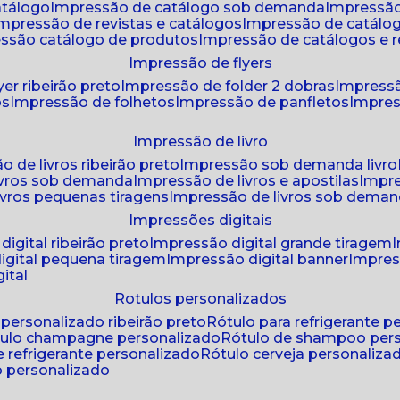
atálogo
impressão de catálogo sob demanda
impressão
impressão de revistas e catálogos
impressão de catál
essão catálogo de produtos
impressão de catálogos e r
impressão de flyers
yer ribeirão preto
impressão de folder 2 dobras
impressã
os
impressão de folhetos
impressão de panfletos
impres
impressão de livro
o de livros ribeirão preto
impressão sob demanda livro
ivros sob demanda
impressão de livros e apostilas
impr
ivros pequenas tiragens
impressão de livros sob dema
impressões digitais
digital ribeirão preto
impressão digital grande tiragem
igital pequena tiragem
impressão digital banner
impres
ital
rotulos personalizados
o personalizado ribeirão preto
rótulo para refrigerante 
ótulo champagne personalizado
rótulo de shampoo per
de refrigerante personalizado
rótulo cerveja personaliza
lo personalizado