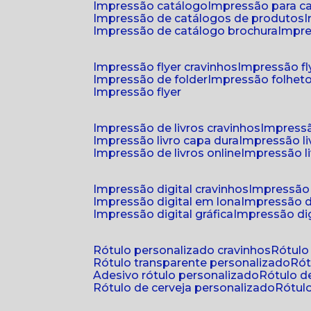
impressão catálogo
impressão para c
impressão de catálogos de produtos
impressão de catálogo brochura
impr
impressão flyer cravinhos
impressão fl
impressão de folder
impressão folhet
impressão flyer
impressão de livros cravinhos
impressã
impressão livro capa dura
impressão l
impressão de livros online
impressão l
impressão digital cravinhos
impressão 
impressão digital em lona
impressão d
impressão digital gráfica
impressão dig
rótulo personalizado cravinhos
rótul
rótulo transparente personalizado
r
adesivo rótulo personalizado
rótulo 
rótulo de cerveja personalizado
rótu