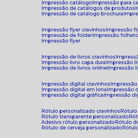
impressão catálogo
impressão para c
impressão de catálogos de produtos
impressão de catálogo brochura
impr
impressão flyer cravinhos
impressão fl
impressão de folder
impressão folhet
impressão flyer
impressão de livros cravinhos
impressã
impressão livro capa dura
impressão l
impressão de livros online
impressão l
impressão digital cravinhos
impressão 
impressão digital em lona
impressão d
impressão digital gráfica
impressão dig
rótulo personalizado cravinhos
rótul
rótulo transparente personalizado
r
adesivo rótulo personalizado
rótulo 
rótulo de cerveja personalizado
rótu