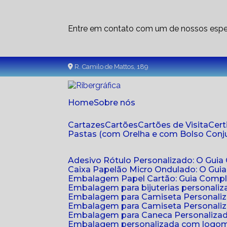
Entre em contato com um de nossos espec
R. Camilo de Mattos, 189
Home
Sobre nós
Cartazes
Cartões
Cartões de Visita
Cer
Pastas (com Orelha e com Bolso Con
Adesivo Rótulo Personalizado: O Guia
Caixa Papelão Micro Ondulado: O Gui
Embalagem Papel Cartão: Guia Compl
Embalagem para bijuterias personaliza
Embalagem para Camiseta Personali
Embalagem para Camiseta Personaliz
Embalagem para Caneca Personalizada
Embalagem personalizada com logom