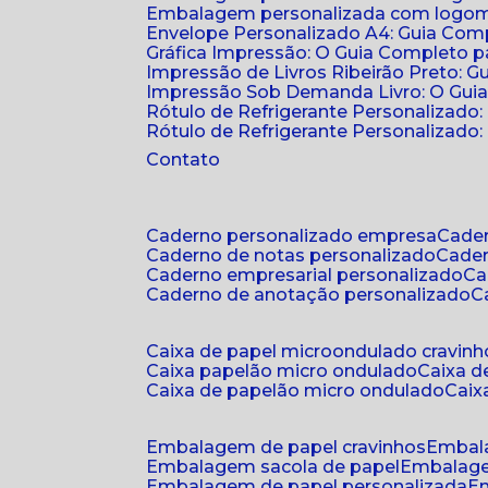
Embalagem personalizada com logomar
Envelope Personalizado A4: Guia Comp
Gráfica Impressão: O Guia Completo 
Impressão de Livros Ribeirão Preto: G
Impressão Sob Demanda Livro: O Gui
Rótulo de Refrigerante Personalizado
Rótulo de Refrigerante Personalizado: 
Contato
caderno personalizado empresa
cad
caderno de notas personalizado
cade
caderno empresarial personalizado
c
caderno de anotação personalizado
caixa de papel microondulado cravinh
caixa papelão micro ondulado
caixa 
caixa de papelão micro ondulado
cai
embalagem de papel cravinhos
embal
embalagem sacola de papel
embalag
embalagem de papel personalizada