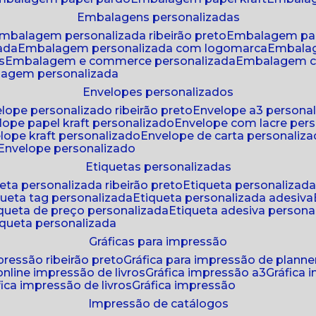
embalagens personalizadas
embalagem personalizada ribeirão preto
embalagem pa
zada
embalagem personalizada com logomarca
embala
s
embalagem e commerce personalizada
embalagem c
lagem personalizada
envelopes personalizados
elope personalizado ribeirão preto
envelope a3 persona
elope papel kraft personalizado
envelope com lacre per
elope kraft personalizado
envelope de carta personaliz
envelope personalizado
etiquetas personalizadas
ueta personalizada ribeirão preto
etiqueta personalizad
iqueta tag personalizada
etiqueta personalizada adesiva
tiqueta de preço personalizada
etiqueta adesiva persona
tiqueta personalizada
gráficas para impressão
mpressão ribeirão preto
gráfica para impressão de planne
 online impressão de livros
gráfica impressão a3
gráfica
áfica impressão de livros
gráfica impressão
impressão de catálogos