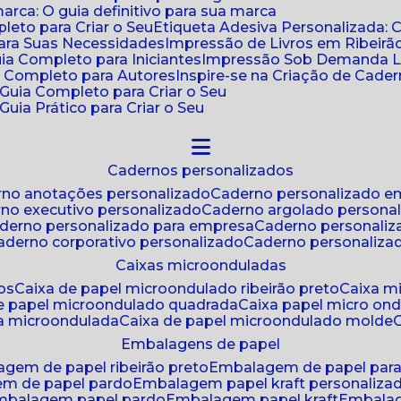
ca: O guia definitivo para sua marca
leto para Criar o Seu
Etiqueta Adesiva Personalizada: 
para Suas Necessidades
Impressão de Livros em Ribeirão
uia Completo para Iniciantes
Impressão Sob Demanda Li
a Completo para Autores
Inspire-se na Criação de Cad
: Guia Completo para Criar o Seu
Guia Prático para Criar o Seu
cadernos personalizados
erno anotações personalizado
caderno personalizado e
rno executivo personalizado
caderno argolado persona
aderno personalizado para empresa
caderno personaliz
caderno corporativo personalizado
caderno personaliza
caixas microonduladas
os
caixa de papel microondulado ribeirão preto
caixa 
de papel microondulado quadrada
caixa papel micro on
xa microondulada
caixa de papel microondulado molde
embalagens de papel
agem de papel ribeirão preto
embalagem de papel par
em de papel pardo
embalagem papel kraft personaliza
embalagem papel pardo
embalagem papel kraft
embala