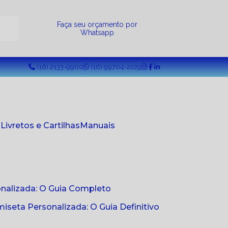
a
Faça seu orçamento por
Whatsapp
(16) 2133-9900
(16) 99704-2229
s
Livretos e Cartilhas
Manuais
onalizada: O Guia Completo
seta Personalizada: O Guia Definitivo