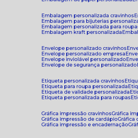
embalagem personalizada cravinhos
embalagem para bijuterias personali
embalagem personalizada para roupa
embalagem kraft personalizada
emba
envelope personalizado cravinhos
env
envelope personalizado empresa
env
envelope inviolável personalizado
env
envelope de segurança personalizado
etiqueta personalizada cravinhos
etiq
etiqueta para roupa personalizada
et
etiqueta de validade personalizada
e
etiqueta personalizada para roupas
e
gráfica impressão cravinhos
gráfica i
gráfica impressão de cardápio
gráfica
gráfica impressão e encadernação
gr