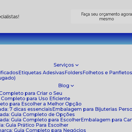
Faça seu orçamento agor
ialistas!
mesmo
Serviços
tificados
Etiquetas Adesivas
Folders
Folhetos e Panfleto
jugado)
Blog
 Completo para Criar o Seu
a Completo para Uso Eficiente
eto para Escolher a Melhor Opção
da: 7 dicas essenciais
Embalagem para Bijuterias Pers
zada: Guia Completo de Opções
ada: Guia Completo para Escolher
Embalagem para Cami
: Guia Prático Para Escolher
arca: Guia Completo para Negócios