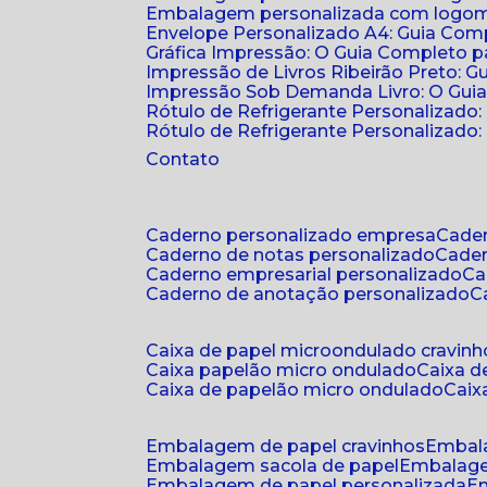
Embalagem personalizada com logomar
Envelope Personalizado A4: Guia Comp
Gráfica Impressão: O Guia Completo 
Impressão de Livros Ribeirão Preto: G
Impressão Sob Demanda Livro: O Gui
Rótulo de Refrigerante Personalizado
Rótulo de Refrigerante Personalizado: 
Contato
caderno personalizado empresa
cad
caderno de notas personalizado
cade
caderno empresarial personalizado
c
caderno de anotação personalizado
caixa de papel microondulado cravinh
caixa papelão micro ondulado
caixa 
caixa de papelão micro ondulado
cai
embalagem de papel cravinhos
embal
embalagem sacola de papel
embalag
embalagem de papel personalizada