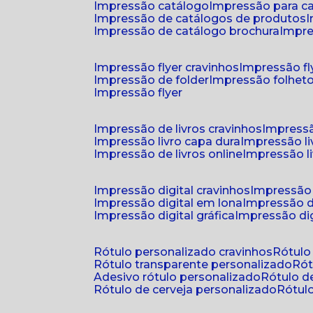
impressão catálogo
impressão para c
impressão de catálogos de produtos
impressão de catálogo brochura
impr
impressão flyer cravinhos
impressão fl
impressão de folder
impressão folhet
impressão flyer
impressão de livros cravinhos
impressã
impressão livro capa dura
impressão l
impressão de livros online
impressão l
impressão digital cravinhos
impressão 
impressão digital em lona
impressão d
impressão digital gráfica
impressão dig
rótulo personalizado cravinhos
rótul
rótulo transparente personalizado
r
adesivo rótulo personalizado
rótulo 
rótulo de cerveja personalizado
rótu