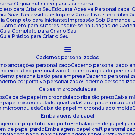
ca: O guia definitivo para sua marca
leto para Criar o Seu
Etiqueta Adesiva Personalizada: 
para Suas Necessidades
Impressão de Livros em Ribeirão
uia Completo para Iniciantes
Impressão Sob Demanda Li
a Completo para Autores
Inspire-se na Criação de Cad
: Guia Completo para Criar o Seu
Guia Prático para Criar o Seu
cadernos personalizados
erno anotações personalizado
caderno personalizado e
rno executivo personalizado
caderno argolado persona
aderno personalizado para empresa
caderno personaliz
caderno corporativo personalizado
caderno personaliza
caixas microonduladas
os
caixa de papel microondulado ribeirão preto
caixa 
de papel microondulado quadrada
caixa papel micro on
xa microondulada
caixa de papel microondulado molde
embalagens de papel
agem de papel ribeirão preto
embalagem de papel par
em de papel pardo
embalagem papel kraft personaliza
embalagem papel pardo
embalagem papel kraft
embala