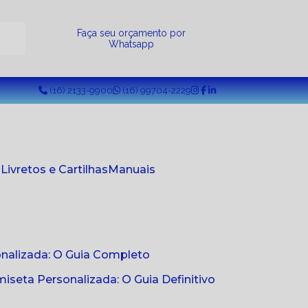
a
Faça seu orçamento por
Whatsapp
(16) 2133-9900
(16) 99704-2229
s
Livretos e Cartilhas
Manuais
onalizada: O Guia Completo
seta Personalizada: O Guia Definitivo