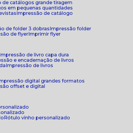
 de catálogos grande tiragem
ogos em pequenas quantidades
evistas
impressão de catálogo
o de folder 3 dobras
impressão folder
são de flyer
imprimir flyer
impressão de livro capa dura
essão e encadernação de livros
nda
impressão de livros
impressão digital grandes formatos
são offset e digital
personalizado
sonalizado
do
rótulo vinho personalizado