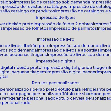
atálogo
impressão de catálogo sob demanda
impressão
impressão de revistas e catálogos
impressão de catál
essão catálogo de produtos
impressão de catálogos e r
impressão de flyers
yer ribeirão preto
impressão de folder 2 dobras
impressã
os
impressão de folhetos
impressão de panfletos
impres
impressão de livro
o de livros ribeirão preto
impressão sob demanda livro
ivros sob demanda
impressão de livros e apostilas
impr
ivros pequenas tiragens
impressão de livros sob dema
impressões digitais
digital ribeirão preto
impressão digital grande tiragem
igital pequena tiragem
impressão digital banner
impres
ital
rotulos personalizados
o personalizado ribeirão preto
rótulo para refrigerante 
ótulo champagne personalizado
rótulo de shampoo per
de refrigerante personalizado
rótulo cerveja personaliza
lo personalizado