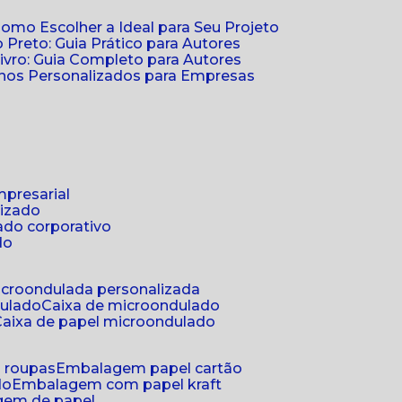
Como Escolher a Ideal para Seu Projeto
 Preto: Guia Prático para Autores
vro: Guia Completo para Autores
ernos Personalizados para Empresas
mpresarial
lizado
ado corporativo
do
microondulada personalizada
dulado
caixa de microondulado
caixa de papel microondulado
a roupas
embalagem papel cartão
do
embalagem com papel kraft
gem de papel