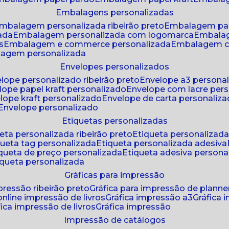
embalagens personalizadas
embalagem personalizada ribeirão preto
embalagem pa
zada
embalagem personalizada com logomarca
embala
s
embalagem e commerce personalizada
embalagem c
lagem personalizada
envelopes personalizados
elope personalizado ribeirão preto
envelope a3 persona
elope papel kraft personalizado
envelope com lacre per
elope kraft personalizado
envelope de carta personaliz
envelope personalizado
etiquetas personalizadas
ueta personalizada ribeirão preto
etiqueta personalizad
iqueta tag personalizada
etiqueta personalizada adesiva
tiqueta de preço personalizada
etiqueta adesiva persona
tiqueta personalizada
gráficas para impressão
mpressão ribeirão preto
gráfica para impressão de planne
 online impressão de livros
gráfica impressão a3
gráfica
áfica impressão de livros
gráfica impressão
impressão de catálogos