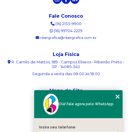
Fale Conosco
(16) 2133-9900
(16) 99704-2229
ribergrafica@ribergrafica.com.br
Loja Física
R. Camilo de Mattos, 189 - Campos Elíseos - Ribeirão Preto -
SP - 14085-340
Segunda a sexta das 08:00 às 18:00
Mapa do Site
Home
Olá! Fale agora pelo WhatsApp
Sobre nós
Serviços
Blog
Contato
Insira seu telefone
Categorias