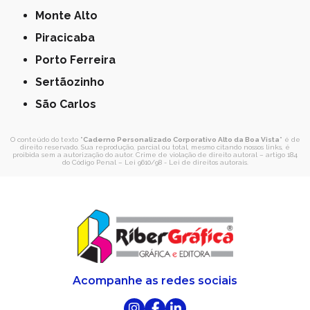
Monte Alto
Piracicaba
Porto Ferreira
Sertãozinho
São Carlos
O conteúdo do texto "
Caderno Personalizado Corporativo Alto da Boa Vista
" é de
direito reservado. Sua reprodução, parcial ou total, mesmo citando nossos links, é
proibida sem a autorização do autor. Crime de violação de direito autoral – artigo 184
do Código Penal –
Lei 9610/98 - Lei de direitos autorais
.
Acompanhe as redes sociais