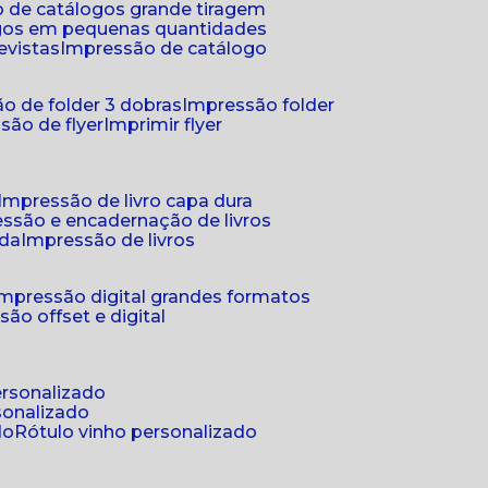
 de catálogos grande tiragem
ogos em pequenas quantidades
evistas
impressão de catálogo
o de folder 3 dobras
impressão folder
são de flyer
imprimir flyer
impressão de livro capa dura
essão e encadernação de livros
nda
impressão de livros
impressão digital grandes formatos
são offset e digital
personalizado
sonalizado
do
rótulo vinho personalizado