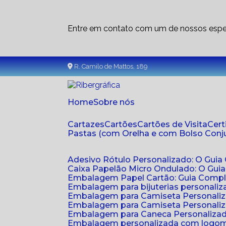
Entre em contato com um de nossos espec
R. Camilo de Mattos, 189
Home
Sobre nós
Cartazes
Cartões
Cartões de Visita
Cer
Pastas (com Orelha e com Bolso Con
Adesivo Rótulo Personalizado: O Guia
Caixa Papelão Micro Ondulado: O Gui
Embalagem Papel Cartão: Guia Compl
Embalagem para bijuterias personaliza
Embalagem para Camiseta Personali
Embalagem para Camiseta Personaliz
Embalagem para Caneca Personalizada
Embalagem personalizada com logom