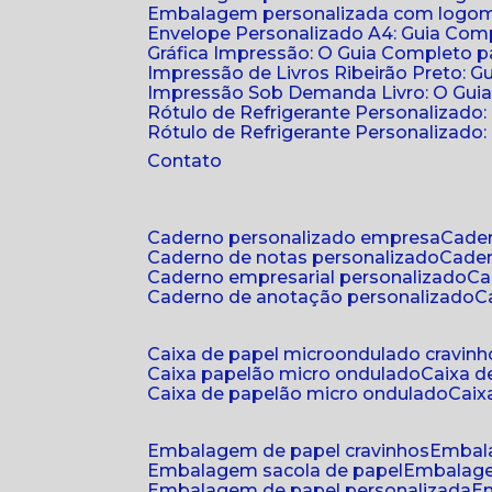
Embalagem personalizada com logomar
Envelope Personalizado A4: Guia Comp
Gráfica Impressão: O Guia Completo 
Impressão de Livros Ribeirão Preto: G
Impressão Sob Demanda Livro: O Gui
Rótulo de Refrigerante Personalizado
Rótulo de Refrigerante Personalizado: 
Contato
caderno personalizado empresa
cad
caderno de notas personalizado
cade
caderno empresarial personalizado
c
caderno de anotação personalizado
caixa de papel microondulado cravinh
caixa papelão micro ondulado
caixa 
caixa de papelão micro ondulado
cai
embalagem de papel cravinhos
embal
embalagem sacola de papel
embalag
embalagem de papel personalizada