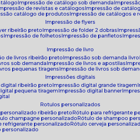
atálogo
impressão de catálogo sob demanda
impressão
impressão de revistas e catálogos
impressão de catál
essão catálogo de produtos
impressão de catálogos e r
impressão de flyers
yer ribeirão preto
impressão de folder 2 dobras
impressã
os
impressão de folhetos
impressão de panfletos
impres
impressão de livro
o de livros ribeirão preto
impressão sob demanda livro
ivros sob demanda
impressão de livros e apostilas
impr
ivros pequenas tiragens
impressão de livros sob dema
impressões digitais
digital ribeirão preto
impressão digital grande tiragem
igital pequena tiragem
impressão digital banner
impres
ital
rotulos personalizados
o personalizado ribeirão preto
rótulo para refrigerante 
ótulo champagne personalizado
rótulo de shampoo per
de refrigerante personalizado
rótulo cerveja personaliza
lo personalizado