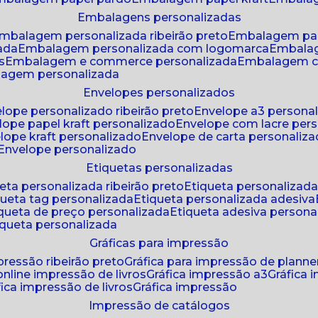
embalagens personalizadas
embalagem personalizada ribeirão preto
embalagem pa
zada
embalagem personalizada com logomarca
embala
s
embalagem e commerce personalizada
embalagem c
lagem personalizada
envelopes personalizados
elope personalizado ribeirão preto
envelope a3 persona
elope papel kraft personalizado
envelope com lacre per
elope kraft personalizado
envelope de carta personaliz
envelope personalizado
etiquetas personalizadas
ueta personalizada ribeirão preto
etiqueta personalizad
iqueta tag personalizada
etiqueta personalizada adesiva
tiqueta de preço personalizada
etiqueta adesiva persona
tiqueta personalizada
gráficas para impressão
mpressão ribeirão preto
gráfica para impressão de planne
 online impressão de livros
gráfica impressão a3
gráfica
áfica impressão de livros
gráfica impressão
impressão de catálogos