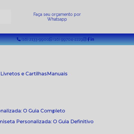
a
Faça seu orçamento por
Whatsapp
(16) 2133-9900
(16) 99704-2229
s
Livretos e Cartilhas
Manuais
onalizada: O Guia Completo
seta Personalizada: O Guia Definitivo