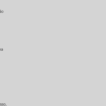
ão
ma
sso,