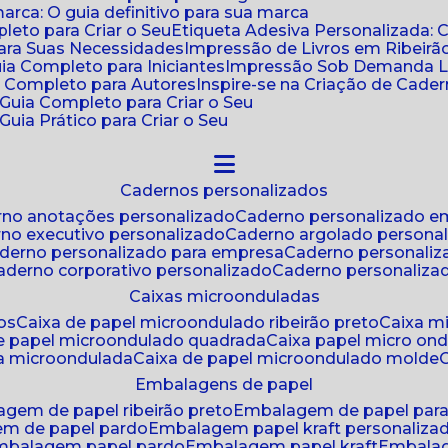
ca: O guia definitivo para sua marca
leto para Criar o Seu
Etiqueta Adesiva Personalizada: 
para Suas Necessidades
Impressão de Livros em Ribeirão
uia Completo para Iniciantes
Impressão Sob Demanda Li
a Completo para Autores
Inspire-se na Criação de Cad
: Guia Completo para Criar o Seu
Guia Prático para Criar o Seu
cadernos personalizados
erno anotações personalizado
caderno personalizado e
rno executivo personalizado
caderno argolado persona
aderno personalizado para empresa
caderno personaliz
caderno corporativo personalizado
caderno personaliza
caixas microonduladas
os
caixa de papel microondulado ribeirão preto
caixa 
de papel microondulado quadrada
caixa papel micro on
xa microondulada
caixa de papel microondulado molde
embalagens de papel
agem de papel ribeirão preto
embalagem de papel par
em de papel pardo
embalagem papel kraft personaliza
embalagem papel pardo
embalagem papel kraft
embala