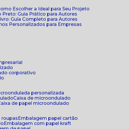
Como Escolher a Ideal para Seu Projeto
 Preto: Guia Prático para Autores
vro: Guia Completo para Autores
ernos Personalizados para Empresas
mpresarial
lizado
ado corporativo
do
microondulada personalizada
dulado
caixa de microondulado
caixa de papel microondulado
a roupas
embalagem papel cartão
do
embalagem com papel kraft
gem de papel