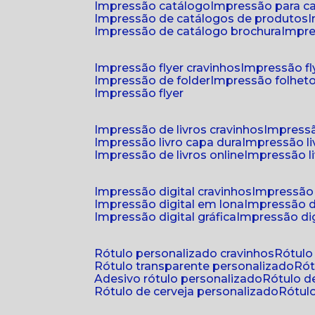
impressão catálogo
impressão para c
impressão de catálogos de produtos
impressão de catálogo brochura
impr
impressão flyer cravinhos
impressão fl
impressão de folder
impressão folhet
impressão flyer
impressão de livros cravinhos
impressã
impressão livro capa dura
impressão l
impressão de livros online
impressão l
impressão digital cravinhos
impressão 
impressão digital em lona
impressão d
impressão digital gráfica
impressão dig
rótulo personalizado cravinhos
rótul
rótulo transparente personalizado
r
adesivo rótulo personalizado
rótulo 
rótulo de cerveja personalizado
rótu