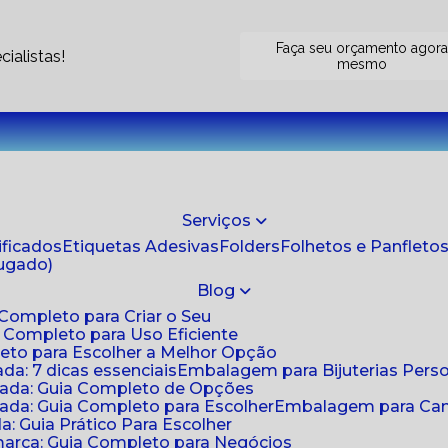
Faça seu orçamento agor
ialistas!
mesmo
Serviços
tificados
Etiquetas Adesivas
Folders
Folhetos e Panfleto
jugado)
Blog
 Completo para Criar o Seu
a Completo para Uso Eficiente
eto para Escolher a Melhor Opção
da: 7 dicas essenciais
Embalagem para Bijuterias Pers
zada: Guia Completo de Opções
ada: Guia Completo para Escolher
Embalagem para Cami
: Guia Prático Para Escolher
arca: Guia Completo para Negócios