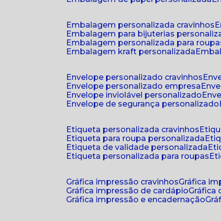
embalagem personalizada cravinhos
embalagem para bijuterias personali
embalagem personalizada para roupa
embalagem kraft personalizada
emba
envelope personalizado cravinhos
env
envelope personalizado empresa
env
envelope inviolável personalizado
env
envelope de segurança personalizado
etiqueta personalizada cravinhos
etiq
etiqueta para roupa personalizada
et
etiqueta de validade personalizada
e
etiqueta personalizada para roupas
e
gráfica impressão cravinhos
gráfica i
gráfica impressão de cardápio
gráfica
gráfica impressão e encadernação
gr