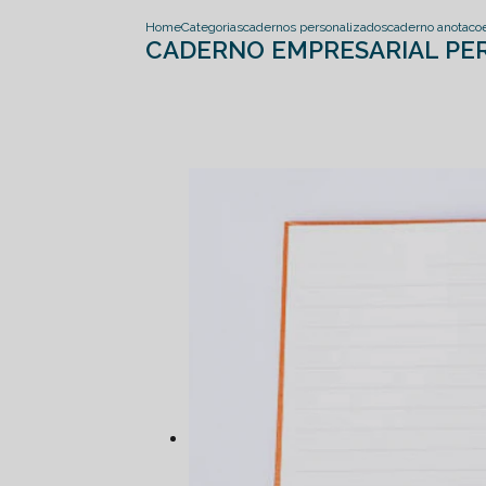
Home
Categorias
cadernos personalizados
caderno anotaco
CADERNO EMPRESARIAL PE