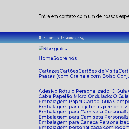
Entre em contato com um de nossos espec
R. Camilo de Mattos, 189
Home
Sobre nós
Cartazes
Cartões
Cartões de Visita
Cer
Pastas (com Orelha e com Bolso Con
Adesivo Rótulo Personalizado: O Guia
Caixa Papelão Micro Ondulado: O Gui
Embalagem Papel Cartão: Guia Compl
Embalagem para bijuterias personaliza
Embalagem para Camiseta Personali
Embalagem para Camiseta Personaliz
Embalagem para Caneca Personalizada
Embalagem personalizada com logom