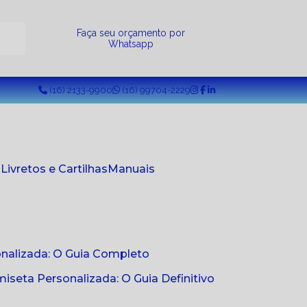
a
Faça seu orçamento por
Whatsapp
(16) 2133-9900
(16) 99704-2229
s
Livretos e Cartilhas
Manuais
onalizada: O Guia Completo
seta Personalizada: O Guia Definitivo