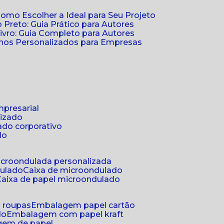
Como Escolher a Ideal para Seu Projeto
 Preto: Guia Prático para Autores
vro: Guia Completo para Autores
ernos Personalizados para Empresas
mpresarial
lizado
ado corporativo
do
microondulada personalizada
dulado
caixa de microondulado
caixa de papel microondulado
a roupas
embalagem papel cartão
do
embalagem com papel kraft
gem de papel