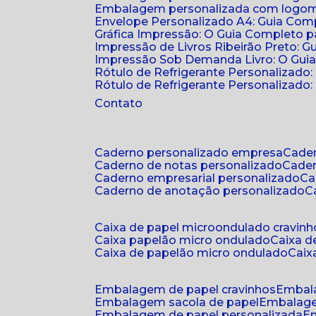
Embalagem personalizada com logomar
Envelope Personalizado A4: Guia Comp
Gráfica Impressão: O Guia Completo 
Impressão de Livros Ribeirão Preto: G
Impressão Sob Demanda Livro: O Gui
Rótulo de Refrigerante Personalizado
Rótulo de Refrigerante Personalizado: 
Contato
caderno personalizado empresa
cad
caderno de notas personalizado
cade
caderno empresarial personalizado
c
caderno de anotação personalizado
caixa de papel microondulado cravinh
caixa papelão micro ondulado
caixa 
caixa de papelão micro ondulado
cai
embalagem de papel cravinhos
embal
embalagem sacola de papel
embalag
embalagem de papel personalizada