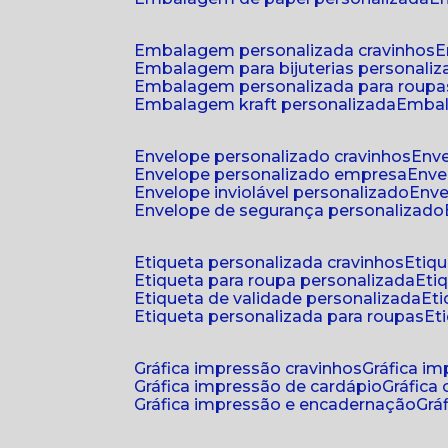
embalagem personalizada cravinhos
embalagem para bijuterias personali
embalagem personalizada para roupa
embalagem kraft personalizada
emba
envelope personalizado cravinhos
env
envelope personalizado empresa
env
envelope inviolável personalizado
env
envelope de segurança personalizado
etiqueta personalizada cravinhos
etiq
etiqueta para roupa personalizada
et
etiqueta de validade personalizada
e
etiqueta personalizada para roupas
e
gráfica impressão cravinhos
gráfica i
gráfica impressão de cardápio
gráfica
gráfica impressão e encadernação
gr