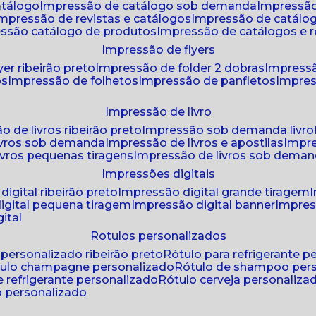
atálogo
impressão de catálogo sob demanda
impressão
impressão de revistas e catálogos
impressão de catál
essão catálogo de produtos
impressão de catálogos e r
impressão de flyers
yer ribeirão preto
impressão de folder 2 dobras
impressã
os
impressão de folhetos
impressão de panfletos
impres
impressão de livro
o de livros ribeirão preto
impressão sob demanda livro
ivros sob demanda
impressão de livros e apostilas
impr
ivros pequenas tiragens
impressão de livros sob dema
impressões digitais
digital ribeirão preto
impressão digital grande tiragem
igital pequena tiragem
impressão digital banner
impres
ital
rotulos personalizados
o personalizado ribeirão preto
rótulo para refrigerante 
ótulo champagne personalizado
rótulo de shampoo per
de refrigerante personalizado
rótulo cerveja personaliza
lo personalizado