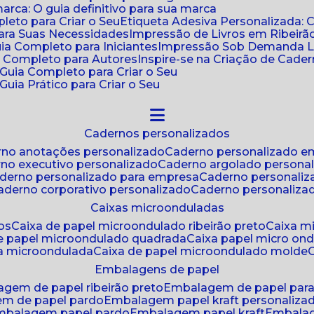
ca: O guia definitivo para sua marca
leto para Criar o Seu
Etiqueta Adesiva Personalizada: 
para Suas Necessidades
Impressão de Livros em Ribeirão
uia Completo para Iniciantes
Impressão Sob Demanda Li
a Completo para Autores
Inspire-se na Criação de Cad
: Guia Completo para Criar o Seu
Guia Prático para Criar o Seu
cadernos personalizados
erno anotações personalizado
caderno personalizado e
rno executivo personalizado
caderno argolado persona
aderno personalizado para empresa
caderno personaliz
caderno corporativo personalizado
caderno personaliza
caixas microonduladas
os
caixa de papel microondulado ribeirão preto
caixa 
de papel microondulado quadrada
caixa papel micro on
xa microondulada
caixa de papel microondulado molde
embalagens de papel
agem de papel ribeirão preto
embalagem de papel par
em de papel pardo
embalagem papel kraft personaliza
embalagem papel pardo
embalagem papel kraft
embala