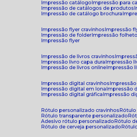
impressão catálogo
impressão para c
impressão de catálogos de produtos
impressão de catálogo brochura
impr
impressão flyer cravinhos
impressão fl
impressão de folder
impressão folhet
impressão flyer
impressão de livros cravinhos
impressã
impressão livro capa dura
impressão l
impressão de livros online
impressão l
impressão digital cravinhos
impressão 
impressão digital em lona
impressão d
impressão digital gráfica
impressão dig
rótulo personalizado cravinhos
rótul
rótulo transparente personalizado
r
adesivo rótulo personalizado
rótulo 
rótulo de cerveja personalizado
rótu