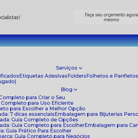
Faça seu orçamento agor
ialistas!
mesmo
Serviços
tificados
Etiquetas Adesivas
Folders
Folhetos e Panfleto
jugado)
Blog
 Completo para Criar o Seu
a Completo para Uso Eficiente
eto para Escolher a Melhor Opção
da: 7 dicas essenciais
Embalagem para Bijuterias Pers
zada: Guia Completo de Opções
ada: Guia Completo para Escolher
Embalagem para Cami
: Guia Prático Para Escolher
arca: Guia Completo para Negócios