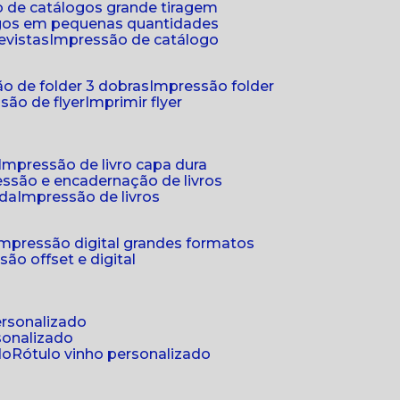
 de catálogos grande tiragem
ogos em pequenas quantidades
evistas
impressão de catálogo
o de folder 3 dobras
impressão folder
são de flyer
imprimir flyer
impressão de livro capa dura
essão e encadernação de livros
nda
impressão de livros
impressão digital grandes formatos
são offset e digital
personalizado
sonalizado
do
rótulo vinho personalizado