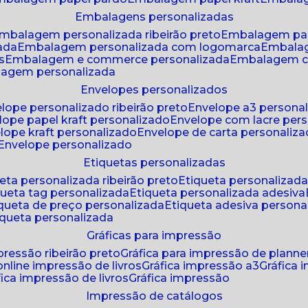
embalagens personalizadas
embalagem personalizada ribeirão preto
embalagem pa
zada
embalagem personalizada com logomarca
embala
s
embalagem e commerce personalizada
embalagem c
lagem personalizada
envelopes personalizados
elope personalizado ribeirão preto
envelope a3 persona
elope papel kraft personalizado
envelope com lacre per
elope kraft personalizado
envelope de carta personaliz
envelope personalizado
etiquetas personalizadas
ueta personalizada ribeirão preto
etiqueta personalizad
iqueta tag personalizada
etiqueta personalizada adesiva
tiqueta de preço personalizada
etiqueta adesiva persona
tiqueta personalizada
gráficas para impressão
mpressão ribeirão preto
gráfica para impressão de planne
 online impressão de livros
gráfica impressão a3
gráfica
áfica impressão de livros
gráfica impressão
impressão de catálogos