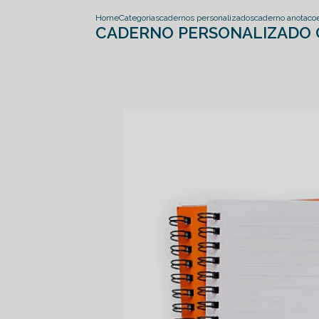
Home
Categorias
cadernos personalizados
caderno anotaco
CADERNO PERSONALIZADO 