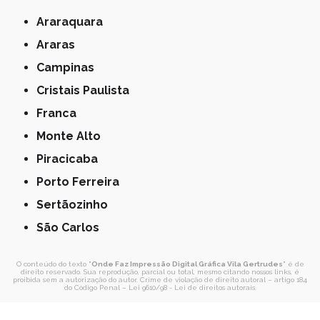
Araraquara
Araras
Campinas
Cristais Paulista
Franca
Monte Alto
Piracicaba
Porto Ferreira
Sertãozinho
São Carlos
O conteúdo do texto "
Onde Faz Impressão Digital Gráfica Vila Gertrudes
" é de
direito reservado. Sua reprodução, parcial ou total, mesmo citando nossos links, é
proibida sem a autorização do autor. Crime de violação de direito autoral – artigo 184
do Código Penal –
Lei 9610/98 - Lei de direitos autorais
.