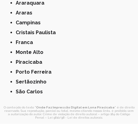
Araraquara
Araras
Campinas
Cristais Paulista
Franca
Monte Alto
Piracicaba
Porto Ferreira
Sertãozinho
São Carlos
O conteúdo do texto "
Onde Faz Impressão Digital em Lona Piracicaba
" é de direito
reservado. Sua reprodução, parcial ou total, mesmo citando nossos links, é proibida sem
a autorização do autor. Crime de violação de direito autoral – artigo 184 do Código
Penal –
Lei 9610/98 - Lei de direitos autorais
.