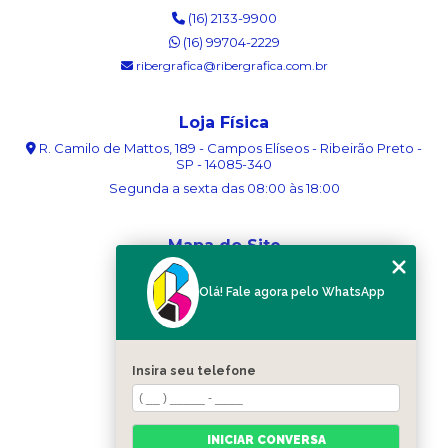
(16) 2133-9900
(16) 99704-2229
ribergrafica@ribergrafica.com.br
Loja Física
R. Camilo de Mattos, 189 - Campos Elíseos - Ribeirão Preto -
SP - 14085-340
Segunda a sexta das 08:00 às 18:00
Mapa do Site
Home
Olá! Fale agora pelo WhatsApp
Sobre nós
Serviços
Blog
Contato
Insira seu telefone
Categorias
Mapa do site
INICIAR CONVERSA