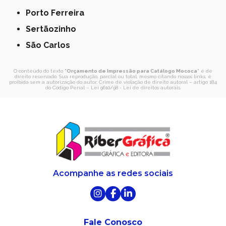
Porto Ferreira
Sertãozinho
São Carlos
O conteúdo do texto "
Orçamento de Impressão para Catálogo Mococa
" é de
direito reservado. Sua reprodução, parcial ou total, mesmo citando nossos links, é
proibida sem a autorização do autor. Crime de violação de direito autoral – artigo 184
do Código Penal –
Lei 9610/98 - Lei de direitos autorais
.
Acompanhe as redes sociais
Fale Conosco