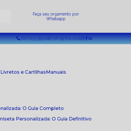
a
Faça seu orçamento por
Whatsapp
(16) 2133-9900
(16) 99704-2229
s
Livretos e Cartilhas
Manuais
onalizada: O Guia Completo
seta Personalizada: O Guia Definitivo