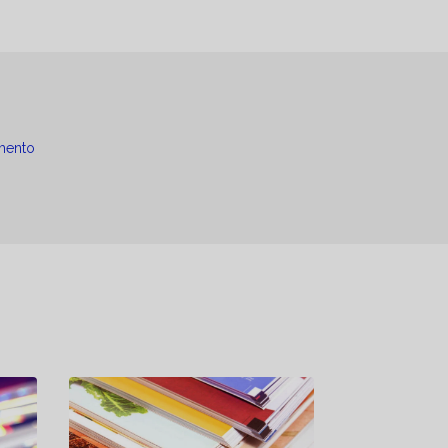
mento