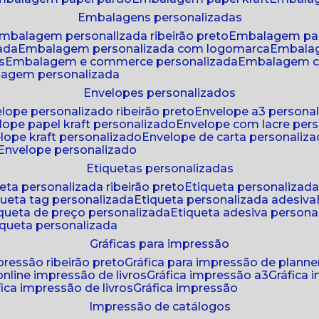
embalagens personalizadas
embalagem personalizada ribeirão preto
embalagem pa
zada
embalagem personalizada com logomarca
embala
s
embalagem e commerce personalizada
embalagem c
lagem personalizada
envelopes personalizados
elope personalizado ribeirão preto
envelope a3 persona
elope papel kraft personalizado
envelope com lacre per
elope kraft personalizado
envelope de carta personaliz
envelope personalizado
etiquetas personalizadas
ueta personalizada ribeirão preto
etiqueta personalizad
iqueta tag personalizada
etiqueta personalizada adesiva
tiqueta de preço personalizada
etiqueta adesiva persona
tiqueta personalizada
gráficas para impressão
mpressão ribeirão preto
gráfica para impressão de planne
 online impressão de livros
gráfica impressão a3
gráfica
áfica impressão de livros
gráfica impressão
impressão de catálogos