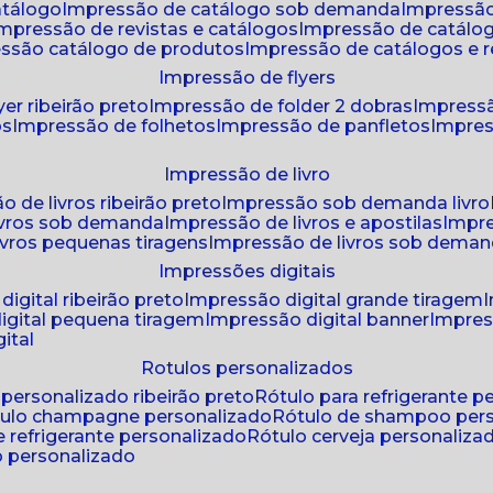
atálogo
impressão de catálogo sob demanda
impressão
impressão de revistas e catálogos
impressão de catál
essão catálogo de produtos
impressão de catálogos e r
impressão de flyers
yer ribeirão preto
impressão de folder 2 dobras
impressã
os
impressão de folhetos
impressão de panfletos
impres
impressão de livro
o de livros ribeirão preto
impressão sob demanda livro
ivros sob demanda
impressão de livros e apostilas
impr
ivros pequenas tiragens
impressão de livros sob dema
impressões digitais
digital ribeirão preto
impressão digital grande tiragem
igital pequena tiragem
impressão digital banner
impres
ital
rotulos personalizados
o personalizado ribeirão preto
rótulo para refrigerante 
ótulo champagne personalizado
rótulo de shampoo per
de refrigerante personalizado
rótulo cerveja personaliza
lo personalizado