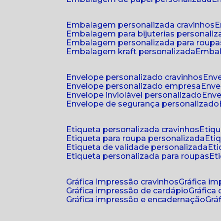
embalagem personalizada cravinhos
embalagem para bijuterias personali
embalagem personalizada para roupa
embalagem kraft personalizada
emba
envelope personalizado cravinhos
env
envelope personalizado empresa
env
envelope inviolável personalizado
env
envelope de segurança personalizado
etiqueta personalizada cravinhos
etiq
etiqueta para roupa personalizada
et
etiqueta de validade personalizada
e
etiqueta personalizada para roupas
e
gráfica impressão cravinhos
gráfica i
gráfica impressão de cardápio
gráfica
gráfica impressão e encadernação
gr