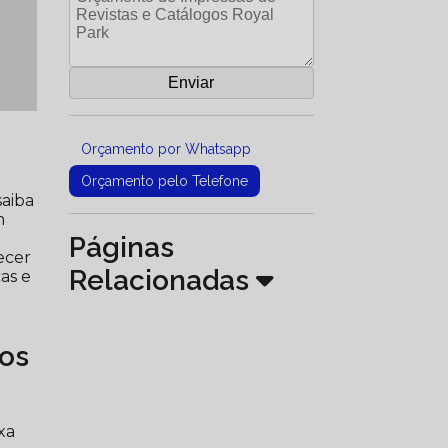
Orçamento por Whatsapp
Orçamento pelo Telefone
saiba
m
Páginas
ecer
Relacionadas
as e
gos
xa