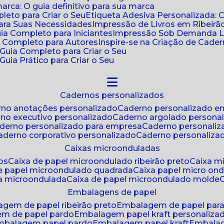
ca: O guia definitivo para sua marca
leto para Criar o Seu
Etiqueta Adesiva Personalizada: 
para Suas Necessidades
Impressão de Livros em Ribeirão
uia Completo para Iniciantes
Impressão Sob Demanda Li
a Completo para Autores
Inspire-se na Criação de Cad
: Guia Completo para Criar o Seu
Guia Prático para Criar o Seu
cadernos personalizados
erno anotações personalizado
caderno personalizado e
rno executivo personalizado
caderno argolado persona
aderno personalizado para empresa
caderno personaliz
caderno corporativo personalizado
caderno personaliza
caixas microonduladas
os
caixa de papel microondulado ribeirão preto
caixa 
de papel microondulado quadrada
caixa papel micro on
xa microondulada
caixa de papel microondulado molde
embalagens de papel
agem de papel ribeirão preto
embalagem de papel par
em de papel pardo
embalagem papel kraft personaliza
embalagem papel pardo
embalagem papel kraft
embala