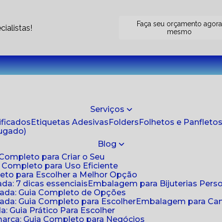
Faça seu orçamento agor
ialistas!
mesmo
Serviços
tificados
Etiquetas Adesivas
Folders
Folhetos e Panfleto
jugado)
Blog
 Completo para Criar o Seu
a Completo para Uso Eficiente
eto para Escolher a Melhor Opção
da: 7 dicas essenciais
Embalagem para Bijuterias Pers
zada: Guia Completo de Opções
ada: Guia Completo para Escolher
Embalagem para Cami
: Guia Prático Para Escolher
arca: Guia Completo para Negócios