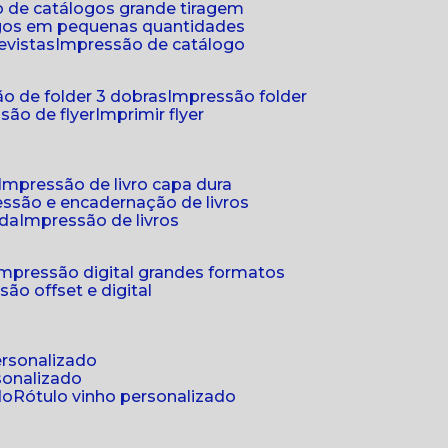
 de catálogos grande tiragem
ogos em pequenas quantidades
evistas
impressão de catálogo
o de folder 3 dobras
impressão folder
são de flyer
imprimir flyer
impressão de livro capa dura
essão e encadernação de livros
nda
impressão de livros
impressão digital grandes formatos
são offset e digital
personalizado
sonalizado
do
rótulo vinho personalizado