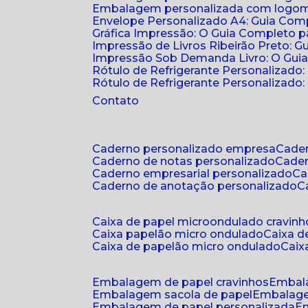
Embalagem personalizada com logomar
Envelope Personalizado A4: Guia Comp
Gráfica Impressão: O Guia Completo 
Impressão de Livros Ribeirão Preto: G
Impressão Sob Demanda Livro: O Gui
Rótulo de Refrigerante Personalizado
Rótulo de Refrigerante Personalizado: 
Contato
caderno personalizado empresa
cad
caderno de notas personalizado
cade
caderno empresarial personalizado
c
caderno de anotação personalizado
caixa de papel microondulado cravinh
caixa papelão micro ondulado
caixa 
caixa de papelão micro ondulado
cai
embalagem de papel cravinhos
embal
embalagem sacola de papel
embalag
embalagem de papel personalizada