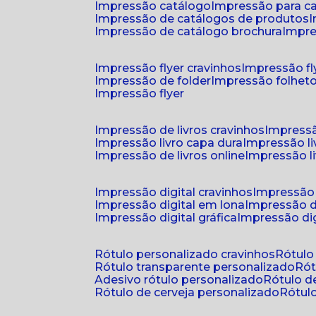
impressão catálogo
impressão para c
impressão de catálogos de produtos
impressão de catálogo brochura
impr
impressão flyer cravinhos
impressão fl
impressão de folder
impressão folhet
impressão flyer
impressão de livros cravinhos
impressã
impressão livro capa dura
impressão l
impressão de livros online
impressão l
impressão digital cravinhos
impressão 
impressão digital em lona
impressão d
impressão digital gráfica
impressão dig
rótulo personalizado cravinhos
rótul
rótulo transparente personalizado
r
adesivo rótulo personalizado
rótulo 
rótulo de cerveja personalizado
rótu