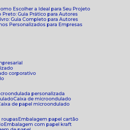
Como Escolher a Ideal para Seu Projeto
 Preto: Guia Prático para Autores
vro: Guia Completo para Autores
ernos Personalizados para Empresas
mpresarial
lizado
ado corporativo
do
microondulada personalizada
dulado
caixa de microondulado
caixa de papel microondulado
a roupas
embalagem papel cartão
do
embalagem com papel kraft
gem de papel