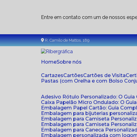
Entre em contato com um de nossos espec
R. Camilo de Mattos, 189
Home
Sobre nós
Cartazes
Cartões
Cartões de Visita
Cer
Pastas (com Orelha e com Bolso Con
Adesivo Rótulo Personalizado: O Guia
Caixa Papelão Micro Ondulado: O Gui
Embalagem Papel Cartão: Guia Compl
Embalagem para bijuterias personaliza
Embalagem para Camiseta Personali
Embalagem para Camiseta Personaliz
Embalagem para Caneca Personalizada
Embalagem personalizada com logom