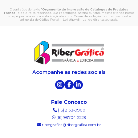
O conteúdo do texto "
Orçamento de Impressão de Catálogos de Produtos
Franca
" é de direito reservado. Sua reprodução, parcial ou total, mesmo citando nossos
links, é proibida sem a autorização do autor. Crime de violação de direito autoral –
artigo 184 do Código Penal –
Lei 9610/98 - Lei de direitos autorais
.
Acompanhe as redes sociais
Fale Conosco
(16) 2133-9900
(16) 99704-2229
ribergrafica@ribergrafica.com.br