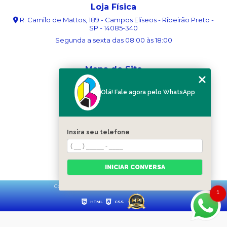
Loja Física
R. Camilo de Mattos, 189 - Campos Elíseos - Ribeirão Preto -
SP - 14085-340
Segunda a sexta das 08:00 às 18:00
Mapa do Site
Home
Olá! Fale agora pelo WhatsApp
Sobre nós
Serviços
Blog
Contato
Insira seu telefone
Categorias
Mapa do site
INICIAR CONVERSA
Copyright © Ribergráfica. (Lei 9610 de 19/02/1998)
1
HTML
CSS