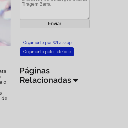
Orçamento por Whatsapp
Orçamento pelo Telefone
Páginas
ata
vo
Relacionadas
e o
s
o de