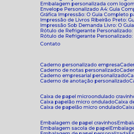
Embalagem personalizada com logomar
Envelope Personalizado A4: Guia Comp
Gráfica Impressão: O Guia Completo 
Impressão de Livros Ribeirão Preto: G
Impressão Sob Demanda Livro: O Gui
Rótulo de Refrigerante Personalizado
Rótulo de Refrigerante Personalizado: 
Contato
caderno personalizado empresa
cad
caderno de notas personalizado
cade
caderno empresarial personalizado
c
caderno de anotação personalizado
caixa de papel microondulado cravinh
caixa papelão micro ondulado
caixa 
caixa de papelão micro ondulado
cai
embalagem de papel cravinhos
embal
embalagem sacola de papel
embalag
embalagem de papel personalizada