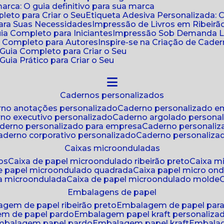
ca: O guia definitivo para sua marca
leto para Criar o Seu
Etiqueta Adesiva Personalizada: 
para Suas Necessidades
Impressão de Livros em Ribeirão
uia Completo para Iniciantes
Impressão Sob Demanda Li
a Completo para Autores
Inspire-se na Criação de Cad
: Guia Completo para Criar o Seu
Guia Prático para Criar o Seu
cadernos personalizados
erno anotações personalizado
caderno personalizado e
rno executivo personalizado
caderno argolado persona
aderno personalizado para empresa
caderno personaliz
caderno corporativo personalizado
caderno personaliza
caixas microonduladas
os
caixa de papel microondulado ribeirão preto
caixa 
de papel microondulado quadrada
caixa papel micro on
xa microondulada
caixa de papel microondulado molde
embalagens de papel
agem de papel ribeirão preto
embalagem de papel par
em de papel pardo
embalagem papel kraft personaliza
embalagem papel pardo
embalagem papel kraft
embala