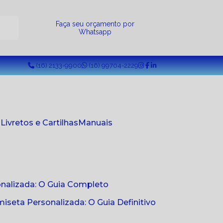
a
Faça seu orçamento por
Whatsapp
(16) 2133-9900
(16) 99704-2229
s
Livretos e Cartilhas
Manuais
onalizada: O Guia Completo
seta Personalizada: O Guia Definitivo