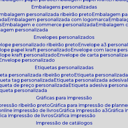
embalagens personalizadas
embalagem personalizada ribeirão preto
embalagem pa
zada
embalagem personalizada com logomarca
embala
s
embalagem e commerce personalizada
embalagem c
lagem personalizada
envelopes personalizados
elope personalizado ribeirão preto
envelope a3 persona
elope papel kraft personalizado
envelope com lacre per
elope kraft personalizado
envelope de carta personaliz
envelope personalizado
etiquetas personalizadas
ueta personalizada ribeirão preto
etiqueta personalizad
iqueta tag personalizada
etiqueta personalizada adesiva
tiqueta de preço personalizada
etiqueta adesiva persona
tiqueta personalizada
gráficas para impressão
mpressão ribeirão preto
gráfica para impressão de planne
 online impressão de livros
gráfica impressão a3
gráfica
áfica impressão de livros
gráfica impressão
impressão de catálogos