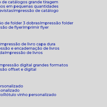
 de catálogos grande tiragem
ogos em pequenas quantidades
evistas
impressão de catálogo
o de folder 3 dobras
impressão folder
são de flyer
imprimir flyer
impressão de livro capa dura
essão e encadernação de livros
nda
impressão de livros
impressão digital grandes formatos
são offset e digital
personalizado
sonalizado
do
rótulo vinho personalizado