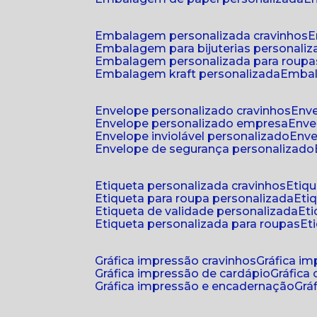
embalagem personalizada cravinhos
embalagem para bijuterias personali
embalagem personalizada para roupa
embalagem kraft personalizada
emba
envelope personalizado cravinhos
env
envelope personalizado empresa
env
envelope inviolável personalizado
env
envelope de segurança personalizado
etiqueta personalizada cravinhos
etiq
etiqueta para roupa personalizada
et
etiqueta de validade personalizada
e
etiqueta personalizada para roupas
e
gráfica impressão cravinhos
gráfica i
gráfica impressão de cardápio
gráfica
gráfica impressão e encadernação
gr