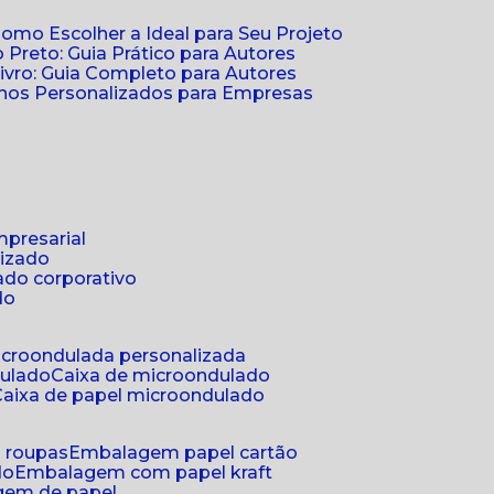
Como Escolher a Ideal para Seu Projeto
 Preto: Guia Prático para Autores
vro: Guia Completo para Autores
ernos Personalizados para Empresas
mpresarial
lizado
ado corporativo
do
microondulada personalizada
dulado
caixa de microondulado
caixa de papel microondulado
a roupas
embalagem papel cartão
do
embalagem com papel kraft
gem de papel