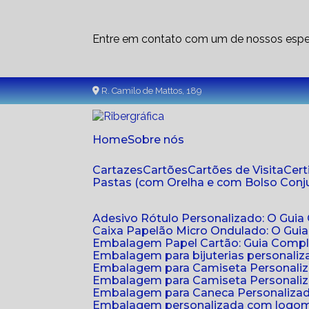
Entre em contato com um de nossos espec
R. Camilo de Mattos, 189
Home
Sobre nós
Cartazes
Cartões
Cartões de Visita
Cer
Pastas (com Orelha e com Bolso Con
Adesivo Rótulo Personalizado: O Guia
Caixa Papelão Micro Ondulado: O Gui
Embalagem Papel Cartão: Guia Compl
Embalagem para bijuterias personaliza
Embalagem para Camiseta Personali
Embalagem para Camiseta Personaliz
Embalagem para Caneca Personalizada
Embalagem personalizada com logom