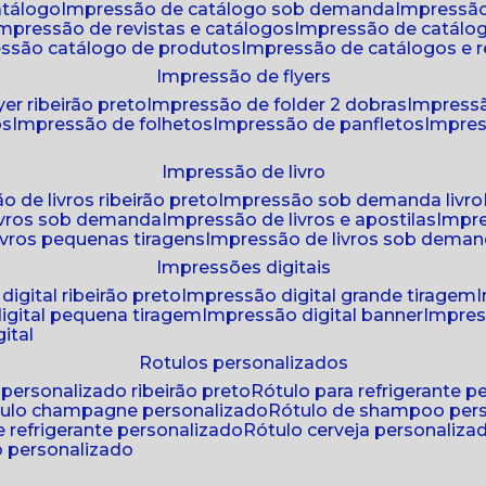
atálogo
impressão de catálogo sob demanda
impressão
impressão de revistas e catálogos
impressão de catál
essão catálogo de produtos
impressão de catálogos e r
impressão de flyers
yer ribeirão preto
impressão de folder 2 dobras
impressã
os
impressão de folhetos
impressão de panfletos
impres
impressão de livro
o de livros ribeirão preto
impressão sob demanda livro
ivros sob demanda
impressão de livros e apostilas
impr
ivros pequenas tiragens
impressão de livros sob dema
impressões digitais
digital ribeirão preto
impressão digital grande tiragem
igital pequena tiragem
impressão digital banner
impres
ital
rotulos personalizados
o personalizado ribeirão preto
rótulo para refrigerante 
ótulo champagne personalizado
rótulo de shampoo per
de refrigerante personalizado
rótulo cerveja personaliza
lo personalizado