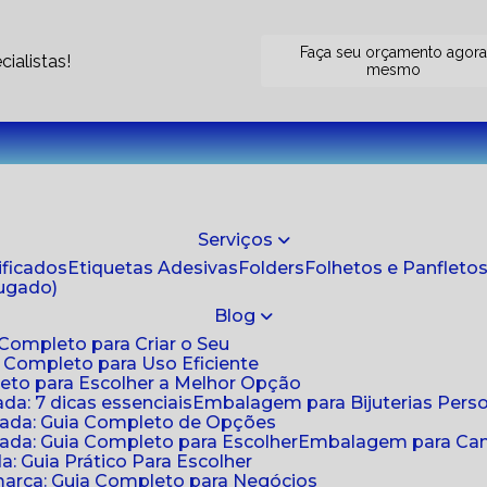
Faça seu orçamento agor
ialistas!
mesmo
Serviços
tificados
Etiquetas Adesivas
Folders
Folhetos e Panfleto
jugado)
Blog
 Completo para Criar o Seu
a Completo para Uso Eficiente
eto para Escolher a Melhor Opção
da: 7 dicas essenciais
Embalagem para Bijuterias Pers
zada: Guia Completo de Opções
ada: Guia Completo para Escolher
Embalagem para Cami
: Guia Prático Para Escolher
arca: Guia Completo para Negócios