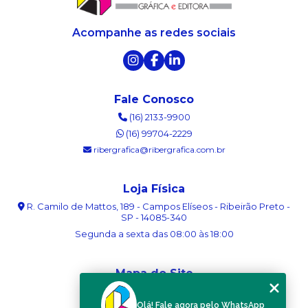
Acompanhe as redes sociais
Fale Conosco
(16) 2133-9900
(16) 99704-2229
ribergrafica@ribergrafica.com.br
Loja Física
R. Camilo de Mattos, 189 - Campos Elíseos - Ribeirão Preto -
SP - 14085-340
Segunda a sexta das 08:00 às 18:00
Mapa do Site
Home
Olá! Fale agora pelo WhatsApp
Sobre nós