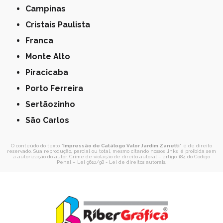
Campinas
Cristais Paulista
Franca
Monte Alto
Piracicaba
Porto Ferreira
Sertãozinho
São Carlos
O conteúdo do texto "
Impressão de Catálogo Valor Jardim Zanetti
" é de direito
reservado. Sua reprodução, parcial ou total, mesmo citando nossos links, é proibida sem
a autorização do autor. Crime de violação de direito autoral – artigo 184 do Código
Penal –
Lei 9610/98 - Lei de direitos autorais
.