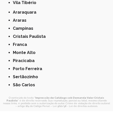
Vila Tibério
Araraquara
Araras
Campinas
Cristais Paulista
Franca
Monte Alto
Piracicaba
Porto Ferreira
Sertãozinho
São Carlos
O conteúdo do texto "
Impressão de Catálogo sob Demanda Valor Cristais
Paulista
" é de direito reservado. Sua reprodução, parcial ou total, mesmo citando
nossos links, é proibida sem a autorização do autor. Crime de violação de direito autoral
– artigo 184 do Código Penal –
Lei 9610/98 - Lei de direitos autorais
.