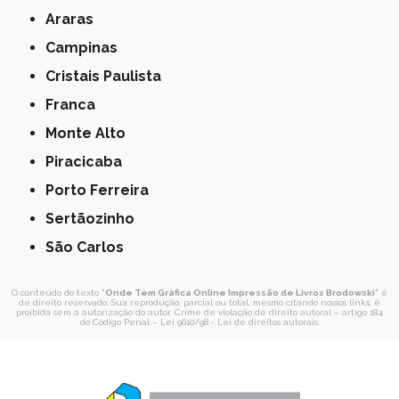
Araras
Campinas
Cristais Paulista
Franca
Monte Alto
Piracicaba
Porto Ferreira
Sertãozinho
São Carlos
O conteúdo do texto "
Onde Tem Gráfica Online Impressão de Livros Brodowski
" é
de direito reservado. Sua reprodução, parcial ou total, mesmo citando nossos links, é
proibida sem a autorização do autor. Crime de violação de direito autoral – artigo 184
do Código Penal –
Lei 9610/98 - Lei de direitos autorais
.