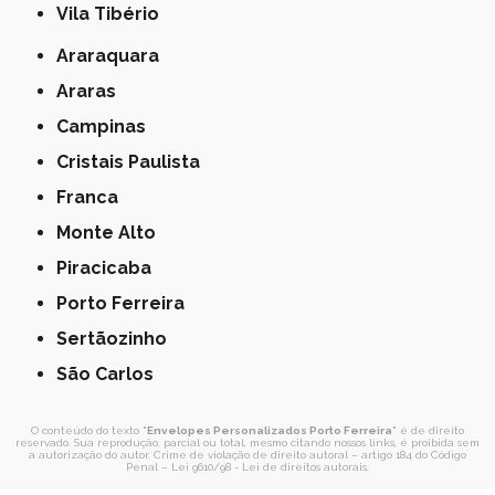
Vila Tibério
Araraquara
Araras
Campinas
Cristais Paulista
Franca
Monte Alto
Piracicaba
Porto Ferreira
Sertãozinho
São Carlos
O conteúdo do texto "
Envelopes Personalizados Porto Ferreira
" é de direito
reservado. Sua reprodução, parcial ou total, mesmo citando nossos links, é proibida sem
a autorização do autor. Crime de violação de direito autoral – artigo 184 do Código
Penal –
Lei 9610/98 - Lei de direitos autorais
.