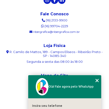
Fale Conosco
(16) 2133-9900
(16) 99704-2229
ribergrafica@ribergrafica.com.br
Loja Física
R. Camilo de Mattos, 189 - Campos Elíseos - Ribeirão Preto -
SP - 14085-340
Segunda a sexta das 08:00 às 18:00
Mapa do Site
Home
Olá! Fale agora pelo WhatsApp
Sobre nós
Serviços
Blog
Contato
Insira seu telefone
Categorias