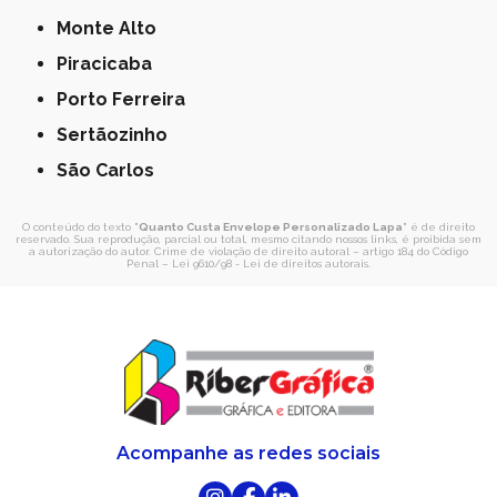
Monte Alto
Piracicaba
Porto Ferreira
Sertãozinho
São Carlos
O conteúdo do texto "
Quanto Custa Envelope Personalizado Lapa
" é de direito
reservado. Sua reprodução, parcial ou total, mesmo citando nossos links, é proibida sem
a autorização do autor. Crime de violação de direito autoral – artigo 184 do Código
Penal –
Lei 9610/98 - Lei de direitos autorais
.
Acompanhe as redes sociais