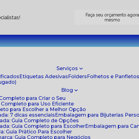
Faça seu orçamento agor
ialistas!
mesmo
Serviços
tificados
Etiquetas Adesivas
Folders
Folhetos e Panfleto
jugado)
Blog
 Completo para Criar o Seu
a Completo para Uso Eficiente
eto para Escolher a Melhor Opção
da: 7 dicas essenciais
Embalagem para Bijuterias Pers
zada: Guia Completo de Opções
ada: Guia Completo para Escolher
Embalagem para Cami
: Guia Prático Para Escolher
arca: Guia Completo para Negócios