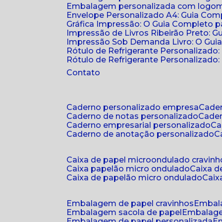
Embalagem personalizada com logomar
Envelope Personalizado A4: Guia Comp
Gráfica Impressão: O Guia Completo 
Impressão de Livros Ribeirão Preto: G
Impressão Sob Demanda Livro: O Gui
Rótulo de Refrigerante Personalizado
Rótulo de Refrigerante Personalizado: 
Contato
caderno personalizado empresa
cad
caderno de notas personalizado
cade
caderno empresarial personalizado
c
caderno de anotação personalizado
caixa de papel microondulado cravinh
caixa papelão micro ondulado
caixa 
caixa de papelão micro ondulado
cai
embalagem de papel cravinhos
embal
embalagem sacola de papel
embalag
embalagem de papel personalizada