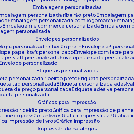
embalagens personalizadas
embalagem personalizada ribeirão preto
embalagem pa
zada
embalagem personalizada com logomarca
embala
s
embalagem e commerce personalizada
embalagem c
lagem personalizada
envelopes personalizados
elope personalizado ribeirão preto
envelope a3 persona
elope papel kraft personalizado
envelope com lacre per
elope kraft personalizado
envelope de carta personaliz
envelope personalizado
etiquetas personalizadas
ueta personalizada ribeirão preto
etiqueta personalizad
iqueta tag personalizada
etiqueta personalizada adesiva
tiqueta de preço personalizada
etiqueta adesiva persona
tiqueta personalizada
gráficas para impressão
mpressão ribeirão preto
gráfica para impressão de planne
 online impressão de livros
gráfica impressão a3
gráfica
áfica impressão de livros
gráfica impressão
impressão de catálogos