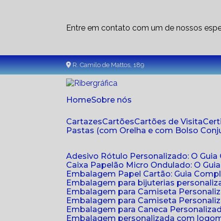
Entre em contato com um de nossos espec
R. Camilo de Mattos, 189
Home
Sobre nós
Cartazes
Cartões
Cartões de Visita
Cer
Pastas (com Orelha e com Bolso Con
Adesivo Rótulo Personalizado: O Guia
Caixa Papelão Micro Ondulado: O Gui
Embalagem Papel Cartão: Guia Compl
Embalagem para bijuterias personaliza
Embalagem para Camiseta Personali
Embalagem para Camiseta Personaliz
Embalagem para Caneca Personalizada
Embalagem personalizada com logom