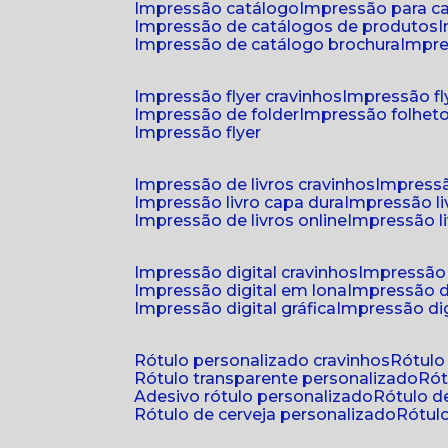
impressão catálogo
impressão para c
impressão de catálogos de produtos
impressão de catálogo brochura
impr
impressão flyer cravinhos
impressão fl
impressão de folder
impressão folhet
impressão flyer
impressão de livros cravinhos
impressã
impressão livro capa dura
impressão l
impressão de livros online
impressão l
impressão digital cravinhos
impressão 
impressão digital em lona
impressão d
impressão digital gráfica
impressão dig
rótulo personalizado cravinhos
rótul
rótulo transparente personalizado
r
adesivo rótulo personalizado
rótulo 
rótulo de cerveja personalizado
rótu