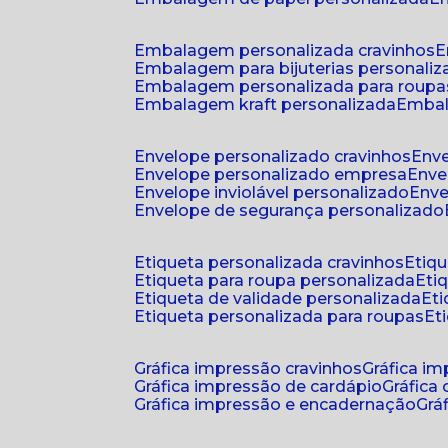
embalagem personalizada cravinhos
embalagem para bijuterias personali
embalagem personalizada para roupa
embalagem kraft personalizada
emba
envelope personalizado cravinhos
env
envelope personalizado empresa
env
envelope inviolável personalizado
env
envelope de segurança personalizado
etiqueta personalizada cravinhos
etiq
etiqueta para roupa personalizada
et
etiqueta de validade personalizada
e
etiqueta personalizada para roupas
e
gráfica impressão cravinhos
gráfica i
gráfica impressão de cardápio
gráfica
gráfica impressão e encadernação
gr