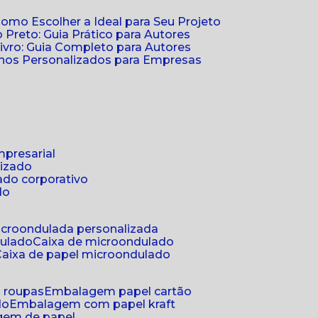
Como Escolher a Ideal para Seu Projeto
 Preto: Guia Prático para Autores
vro: Guia Completo para Autores
ernos Personalizados para Empresas
mpresarial
lizado
ado corporativo
do
microondulada personalizada
dulado
caixa de microondulado
caixa de papel microondulado
a roupas
embalagem papel cartão
do
embalagem com papel kraft
gem de papel