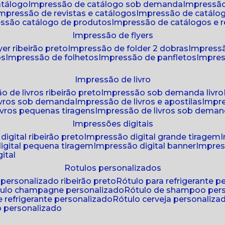
atálogo
impressão de catálogo sob demanda
impressão
impressão de revistas e catálogos
impressão de catál
essão catálogo de produtos
impressão de catálogos e r
impressão de flyers
yer ribeirão preto
impressão de folder 2 dobras
impressã
os
impressão de folhetos
impressão de panfletos
impres
impressão de livro
o de livros ribeirão preto
impressão sob demanda livro
ivros sob demanda
impressão de livros e apostilas
impr
ivros pequenas tiragens
impressão de livros sob dema
impressões digitais
digital ribeirão preto
impressão digital grande tiragem
igital pequena tiragem
impressão digital banner
impres
ital
rotulos personalizados
o personalizado ribeirão preto
rótulo para refrigerante 
ótulo champagne personalizado
rótulo de shampoo per
de refrigerante personalizado
rótulo cerveja personaliza
lo personalizado