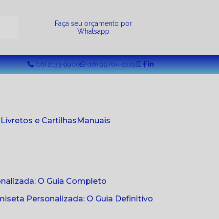
a
Faça seu orçamento por
Whatsapp
(16) 2133-9900
(16) 99704-2229
s
Livretos e Cartilhas
Manuais
onalizada: O Guia Completo
seta Personalizada: O Guia Definitivo