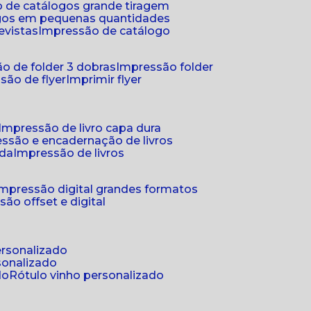
 de catálogos grande tiragem
ogos em pequenas quantidades
evistas
impressão de catálogo
o de folder 3 dobras
impressão folder
são de flyer
imprimir flyer
impressão de livro capa dura
essão e encadernação de livros
nda
impressão de livros
impressão digital grandes formatos
são offset e digital
personalizado
sonalizado
do
rótulo vinho personalizado