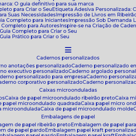
ca: O guia definitivo para sua marca
leto para Criar o Seu
Etiqueta Adesiva Personalizada: 
para Suas Necessidades
Impressão de Livros em Ribeirão
uia Completo para Iniciantes
Impressão Sob Demanda Li
a Completo para Autores
Inspire-se na Criação de Cad
: Guia Completo para Criar o Seu
Guia Prático para Criar o Seu
cadernos personalizados
erno anotações personalizado
caderno personalizado e
rno executivo personalizado
caderno argolado persona
aderno personalizado para empresa
caderno personaliz
caderno corporativo personalizado
caderno personaliza
caixas microonduladas
os
caixa de papel microondulado ribeirão preto
caixa 
de papel microondulado quadrada
caixa papel micro on
xa microondulada
caixa de papel microondulado molde
embalagens de papel
agem de papel ribeirão preto
embalagem de papel par
em de papel pardo
embalagem papel kraft personaliza
embalagem papel pardo
embalagem papel kraft
embala