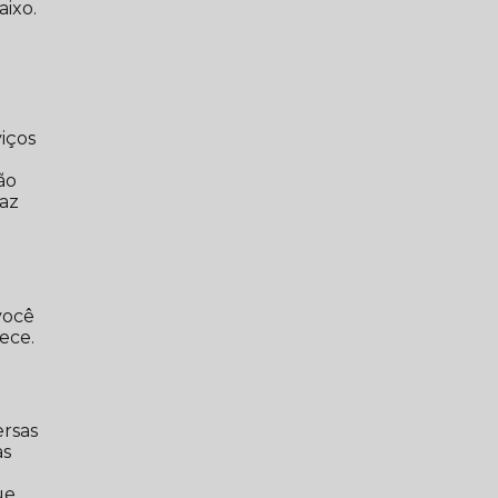
aixo.
iços
ão
paz
você
ece.
ersas
as
ue