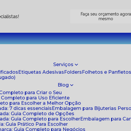
Faça seu orçamento agor
ialistas!
mesmo
Serviços
tificados
Etiquetas Adesivas
Folders
Folhetos e Panfleto
jugado)
Blog
 Completo para Criar o Seu
a Completo para Uso Eficiente
eto para Escolher a Melhor Opção
da: 7 dicas essenciais
Embalagem para Bijuterias Pers
zada: Guia Completo de Opções
ada: Guia Completo para Escolher
Embalagem para Cami
: Guia Prático Para Escolher
arca: Guia Completo para Negócios