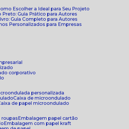
Como Escolher a Ideal para Seu Projeto
 Preto: Guia Prático para Autores
vro: Guia Completo para Autores
ernos Personalizados para Empresas
mpresarial
lizado
ado corporativo
do
microondulada personalizada
dulado
caixa de microondulado
caixa de papel microondulado
a roupas
embalagem papel cartão
do
embalagem com papel kraft
gem de papel