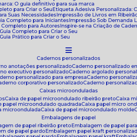
ca: O guia definitivo para sua marca
leto para Criar o Seu
Etiqueta Adesiva Personalizada: 
para Suas Necessidades
Impressão de Livros em Ribeirão
uia Completo para Iniciantes
Impressão Sob Demanda Li
a Completo para Autores
Inspire-se na Criação de Cad
: Guia Completo para Criar o Seu
Guia Prático para Criar o Seu
cadernos personalizados
erno anotações personalizado
caderno personalizado e
rno executivo personalizado
caderno argolado persona
aderno personalizado para empresa
caderno personaliz
caderno corporativo personalizado
caderno personaliza
caixas microonduladas
os
caixa de papel microondulado ribeirão preto
caixa 
de papel microondulado quadrada
caixa papel micro on
xa microondulada
caixa de papel microondulado molde
embalagens de papel
agem de papel ribeirão preto
embalagem de papel par
em de papel pardo
embalagem papel kraft personaliza
embalagem papel pardo
embalagem papel kraft
embala