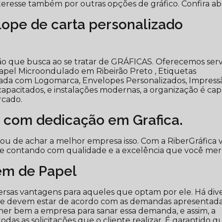
eresse também por outras opções de gráfico. Confira ab
ope de carta personalizado
ção que busca ao se tratar de GRÁFICAS. Oferecemos serv
pel Microondulado em Ribeirão Preto , Etiquetas
ada com Logomarca, Envelopes Personalizados, Impress
capacitados, e instalações modernas, a organização é ca
rcado.
 com dedicação em Grafica.
bou de achar a melhor empresa isso. Com a RiberGráfica 
re contando com qualidade e a excelência que você mer
m de Papel
rsas vantagens para aqueles que optam por ele. Há div
ue devem estar de acordo com as demandas apresentad
colher bem a empresa para sanar essa demanda, e assim, a
as as solicitações que o cliente realizar. É garantido q