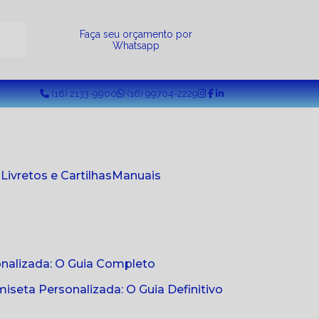
a
Faça seu orçamento por
Whatsapp
(16) 2133-9900
(16) 99704-2229
s
Livretos e Cartilhas
Manuais
onalizada: O Guia Completo
seta Personalizada: O Guia Definitivo