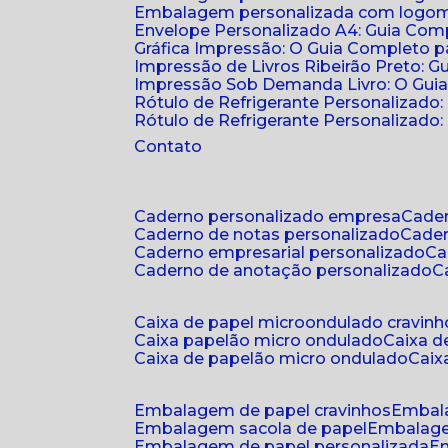
Embalagem personalizada com logomar
Envelope Personalizado A4: Guia Comp
Gráfica Impressão: O Guia Completo 
Impressão de Livros Ribeirão Preto: G
Impressão Sob Demanda Livro: O Gui
Rótulo de Refrigerante Personalizado
Rótulo de Refrigerante Personalizado: 
Contato
caderno personalizado empresa
cad
caderno de notas personalizado
cade
caderno empresarial personalizado
c
caderno de anotação personalizado
caixa de papel microondulado cravinh
caixa papelão micro ondulado
caixa 
caixa de papelão micro ondulado
cai
embalagem de papel cravinhos
embal
embalagem sacola de papel
embalag
embalagem de papel personalizada