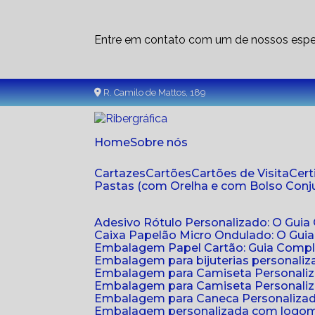
Entre em contato com um de nossos espec
R. Camilo de Mattos, 189
Home
Sobre nós
Cartazes
Cartões
Cartões de Visita
Cer
Pastas (com Orelha e com Bolso Con
Adesivo Rótulo Personalizado: O Guia
Caixa Papelão Micro Ondulado: O Gui
Embalagem Papel Cartão: Guia Compl
Embalagem para bijuterias personaliza
Embalagem para Camiseta Personali
Embalagem para Camiseta Personaliz
Embalagem para Caneca Personalizada
Embalagem personalizada com logom