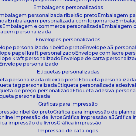
embalagens personalizadas
embalagem personalizada ribeirão preto
embalagem pa
zada
embalagem personalizada com logomarca
embala
s
embalagem e commerce personalizada
embalagem c
lagem personalizada
envelopes personalizados
elope personalizado ribeirão preto
envelope a3 persona
elope papel kraft personalizado
envelope com lacre per
elope kraft personalizado
envelope de carta personaliz
envelope personalizado
etiquetas personalizadas
ueta personalizada ribeirão preto
etiqueta personalizad
iqueta tag personalizada
etiqueta personalizada adesiva
tiqueta de preço personalizada
etiqueta adesiva persona
tiqueta personalizada
gráficas para impressão
mpressão ribeirão preto
gráfica para impressão de planne
 online impressão de livros
gráfica impressão a3
gráfica
áfica impressão de livros
gráfica impressão
impressão de catálogos