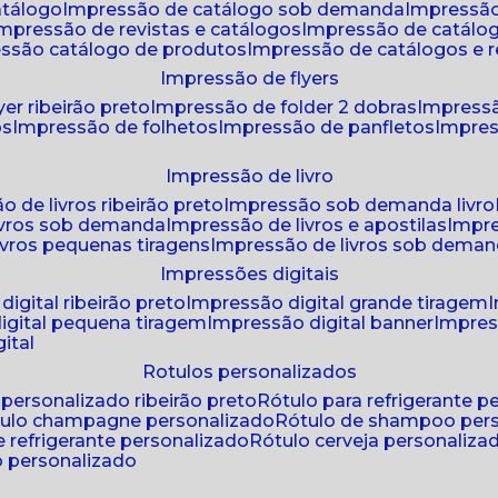
atálogo
impressão de catálogo sob demanda
impressão
impressão de revistas e catálogos
impressão de catál
essão catálogo de produtos
impressão de catálogos e r
impressão de flyers
yer ribeirão preto
impressão de folder 2 dobras
impressã
os
impressão de folhetos
impressão de panfletos
impres
impressão de livro
o de livros ribeirão preto
impressão sob demanda livro
ivros sob demanda
impressão de livros e apostilas
impr
ivros pequenas tiragens
impressão de livros sob dema
impressões digitais
digital ribeirão preto
impressão digital grande tiragem
igital pequena tiragem
impressão digital banner
impres
ital
rotulos personalizados
o personalizado ribeirão preto
rótulo para refrigerante 
ótulo champagne personalizado
rótulo de shampoo per
de refrigerante personalizado
rótulo cerveja personaliza
lo personalizado