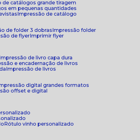
 de catálogos grande tiragem
ogos em pequenas quantidades
evistas
impressão de catálogo
o de folder 3 dobras
impressão folder
são de flyer
imprimir flyer
impressão de livro capa dura
essão e encadernação de livros
nda
impressão de livros
impressão digital grandes formatos
são offset e digital
personalizado
sonalizado
do
rótulo vinho personalizado