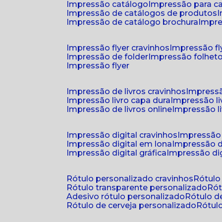
impressão catálogo
impressão para c
impressão de catálogos de produtos
impressão de catálogo brochura
impr
impressão flyer cravinhos
impressão fl
impressão de folder
impressão folhet
impressão flyer
impressão de livros cravinhos
impressã
impressão livro capa dura
impressão l
impressão de livros online
impressão l
impressão digital cravinhos
impressão 
impressão digital em lona
impressão d
impressão digital gráfica
impressão dig
rótulo personalizado cravinhos
rótul
rótulo transparente personalizado
r
adesivo rótulo personalizado
rótulo 
rótulo de cerveja personalizado
rótu