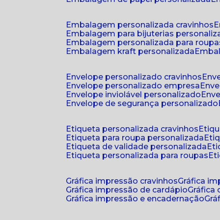
embalagem personalizada cravinhos
embalagem para bijuterias personali
embalagem personalizada para roupa
embalagem kraft personalizada
emba
envelope personalizado cravinhos
env
envelope personalizado empresa
env
envelope inviolável personalizado
env
envelope de segurança personalizado
etiqueta personalizada cravinhos
etiq
etiqueta para roupa personalizada
et
etiqueta de validade personalizada
e
etiqueta personalizada para roupas
e
gráfica impressão cravinhos
gráfica i
gráfica impressão de cardápio
gráfica
gráfica impressão e encadernação
gr