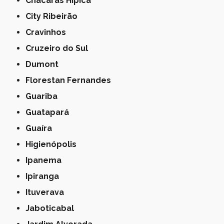
Chácaras Hípica
City Ribeirão
Cravinhos
Cruzeiro do Sul
Dumont
Florestan Fernandes
Guariba
Guatapará
Guaíra
Higienópolis
Ipanema
Ipiranga
Ituverava
Jaboticabal