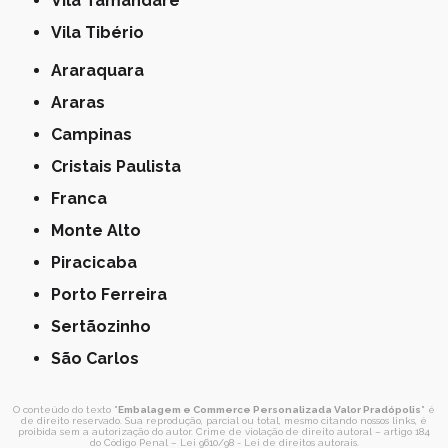
Vila Tamandaré
Vila Tibério
Araraquara
Araras
Campinas
Cristais Paulista
Franca
Monte Alto
Piracicaba
Porto Ferreira
Sertãozinho
São Carlos
O conteúdo do texto "
Embalagem e Commerce Personalizada Valor Pradópolis
" é
de direito reservado. Sua reprodução, parcial ou total, mesmo citando nossos links, é
proibida sem a autorização do autor. Crime de violação de direito autoral – artigo 184
do Código Penal –
Lei 9610/98 - Lei de direitos autorais
.