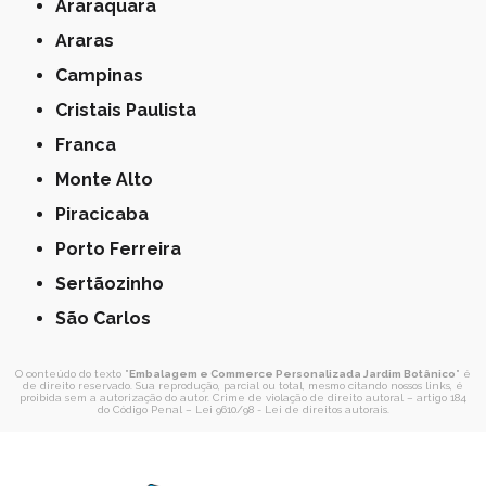
Araraquara
Araras
Campinas
Cristais Paulista
Franca
Monte Alto
Piracicaba
Porto Ferreira
Sertãozinho
São Carlos
O conteúdo do texto "
Embalagem e Commerce Personalizada Jardim Botânico
" é
de direito reservado. Sua reprodução, parcial ou total, mesmo citando nossos links, é
proibida sem a autorização do autor. Crime de violação de direito autoral – artigo 184
do Código Penal –
Lei 9610/98 - Lei de direitos autorais
.