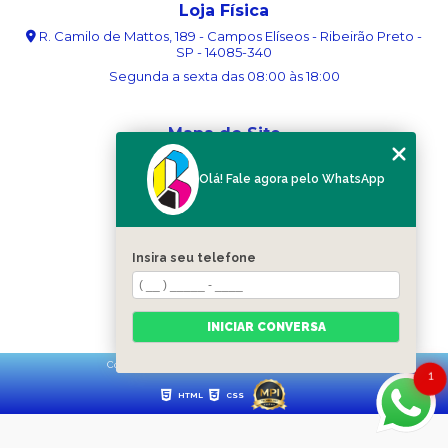
Loja Física
R. Camilo de Mattos, 189 - Campos Elíseos - Ribeirão Preto -
SP - 14085-340
Segunda a sexta das 08:00 às 18:00
Mapa do Site
Home
Olá! Fale agora pelo WhatsApp
Sobre nós
Serviços
Blog
Contato
Insira seu telefone
Categorias
Mapa do site
INICIAR CONVERSA
Copyright © Ribergráfica. (Lei 9610 de 19/02/1998)
1
HTML
CSS