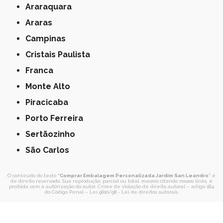
Araraquara
Araras
Campinas
Cristais Paulista
Franca
Monte Alto
Piracicaba
Porto Ferreira
Sertãozinho
São Carlos
O conteúdo do texto "
Comprar Embalagem Personalizada Jardim San Leandro
" é
de direito reservado. Sua reprodução, parcial ou total, mesmo citando nossos links, é
proibida sem a autorização do autor. Crime de violação de direito autoral – artigo 184
do Código Penal –
Lei 9610/98 - Lei de direitos autorais
.