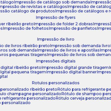
atálogo
impressão de catálogo sob demanda
impressão
impressão de revistas e catálogos
impressão de catál
essão catálogo de produtos
impressão de catálogos e r
impressão de flyers
yer ribeirão preto
impressão de folder 2 dobras
impressã
os
impressão de folhetos
impressão de panfletos
impres
impressão de livro
o de livros ribeirão preto
impressão sob demanda livro
ivros sob demanda
impressão de livros e apostilas
impr
ivros pequenas tiragens
impressão de livros sob dema
impressões digitais
digital ribeirão preto
impressão digital grande tiragem
igital pequena tiragem
impressão digital banner
impres
ital
rotulos personalizados
o personalizado ribeirão preto
rótulo para refrigerante 
ótulo champagne personalizado
rótulo de shampoo per
de refrigerante personalizado
rótulo cerveja personaliza
lo personalizado