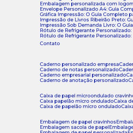
Embalagem personalizada com logomar
Envelope Personalizado A4: Guia Comp
Gráfica Impressão: O Guia Completo 
Impressão de Livros Ribeirão Preto: G
Impressão Sob Demanda Livro: O Gui
Rótulo de Refrigerante Personalizado
Rótulo de Refrigerante Personalizado: 
Contato
caderno personalizado empresa
cad
caderno de notas personalizado
cade
caderno empresarial personalizado
c
caderno de anotação personalizado
caixa de papel microondulado cravinh
caixa papelão micro ondulado
caixa 
caixa de papelão micro ondulado
cai
embalagem de papel cravinhos
embal
embalagem sacola de papel
embalag
embalagem de papel personalizada