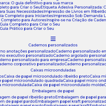
ca: O guia definitivo para sua marca
leto para Criar o Seu
Etiqueta Adesiva Personalizada: 
para Suas Necessidades
Impressão de Livros em Ribeirão
uia Completo para Iniciantes
Impressão Sob Demanda Li
a Completo para Autores
Inspire-se na Criação de Cad
: Guia Completo para Criar o Seu
Guia Prático para Criar o Seu
cadernos personalizados
erno anotações personalizado
caderno personalizado e
rno executivo personalizado
caderno argolado persona
aderno personalizado para empresa
caderno personaliz
caderno corporativo personalizado
caderno personaliza
caixas microonduladas
os
caixa de papel microondulado ribeirão preto
caixa 
de papel microondulado quadrada
caixa papel micro on
xa microondulada
caixa de papel microondulado molde
embalagens de papel
agem de papel ribeirão preto
embalagem de papel par
em de papel pardo
embalagem papel kraft personaliza
embalagem papel pardo
embalagem papel kraft
embala