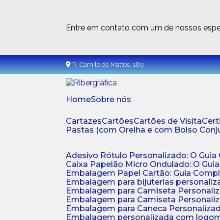
Entre em contato com um de nossos espec
R. Camilo de Mattos, 189
Home
Sobre nós
Cartazes
Cartões
Cartões de Visita
Cer
Pastas (com Orelha e com Bolso Con
Adesivo Rótulo Personalizado: O Guia
Caixa Papelão Micro Ondulado: O Gui
Embalagem Papel Cartão: Guia Compl
Embalagem para bijuterias personaliza
Embalagem para Camiseta Personali
Embalagem para Camiseta Personaliz
Embalagem para Caneca Personalizada
Embalagem personalizada com logom