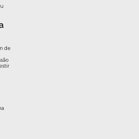
eu
a
em de
m
ssão
stir
ma