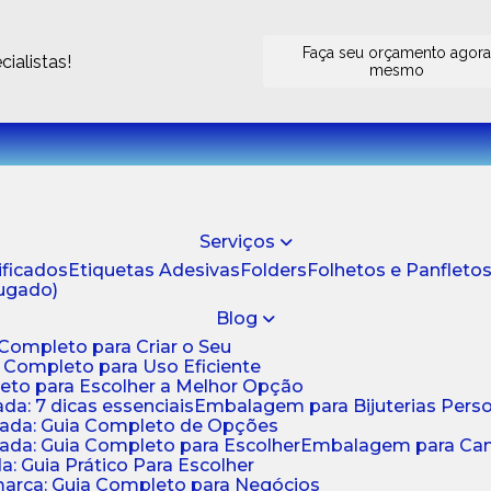
Faça seu orçamento agor
ialistas!
mesmo
Serviços
tificados
Etiquetas Adesivas
Folders
Folhetos e Panfleto
jugado)
Blog
 Completo para Criar o Seu
a Completo para Uso Eficiente
eto para Escolher a Melhor Opção
da: 7 dicas essenciais
Embalagem para Bijuterias Pers
zada: Guia Completo de Opções
ada: Guia Completo para Escolher
Embalagem para Cami
: Guia Prático Para Escolher
arca: Guia Completo para Negócios