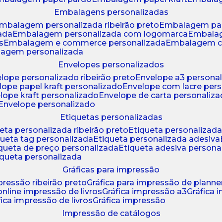
embalagens personalizadas
embalagem personalizada ribeirão preto
embalagem pa
zada
embalagem personalizada com logomarca
embala
s
embalagem e commerce personalizada
embalagem c
lagem personalizada
envelopes personalizados
elope personalizado ribeirão preto
envelope a3 persona
elope papel kraft personalizado
envelope com lacre per
elope kraft personalizado
envelope de carta personaliz
envelope personalizado
etiquetas personalizadas
ueta personalizada ribeirão preto
etiqueta personalizad
iqueta tag personalizada
etiqueta personalizada adesiva
tiqueta de preço personalizada
etiqueta adesiva persona
tiqueta personalizada
gráficas para impressão
mpressão ribeirão preto
gráfica para impressão de planne
 online impressão de livros
gráfica impressão a3
gráfica
áfica impressão de livros
gráfica impressão
impressão de catálogos