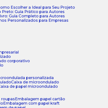
Como Escolher a Ideal para Seu Projeto
 Preto: Guia Prático para Autores
vro: Guia Completo para Autores
ernos Personalizados para Empresas
mpresarial
lizado
ado corporativo
do
microondulada personalizada
dulado
caixa de microondulado
caixa de papel microondulado
a roupas
embalagem papel cartão
do
embalagem com papel kraft
gem de papel