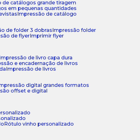
 de catálogos grande tiragem
ogos em pequenas quantidades
evistas
impressão de catálogo
o de folder 3 dobras
impressão folder
são de flyer
imprimir flyer
impressão de livro capa dura
essão e encadernação de livros
nda
impressão de livros
impressão digital grandes formatos
são offset e digital
personalizado
sonalizado
do
rótulo vinho personalizado