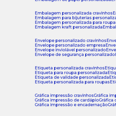
embalagem personalizada cravinhos
embalagem para bijuterias personali
embalagem personalizada para roupa
embalagem kraft personalizada
emba
envelope personalizado cravinhos
env
envelope personalizado empresa
env
envelope inviolável personalizado
env
envelope de segurança personalizado
etiqueta personalizada cravinhos
etiq
etiqueta para roupa personalizada
et
etiqueta de validade personalizada
e
etiqueta personalizada para roupas
e
gráfica impressão cravinhos
gráfica i
gráfica impressão de cardápio
gráfica
gráfica impressão e encadernação
gr