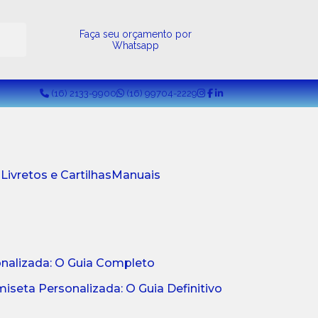
a
Faça seu orçamento por
Whatsapp
(16) 2133-9900
(16) 99704-2229
s
Livretos e Cartilhas
Manuais
onalizada: O Guia Completo
seta Personalizada: O Guia Definitivo