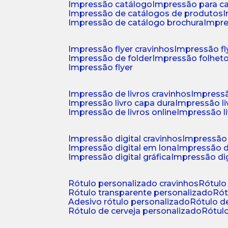
impressão catálogo
impressão para c
impressão de catálogos de produtos
impressão de catálogo brochura
impr
impressão flyer cravinhos
impressão fl
impressão de folder
impressão folhet
impressão flyer
impressão de livros cravinhos
impressã
impressão livro capa dura
impressão l
impressão de livros online
impressão l
impressão digital cravinhos
impressão 
impressão digital em lona
impressão d
impressão digital gráfica
impressão dig
rótulo personalizado cravinhos
rótul
rótulo transparente personalizado
r
adesivo rótulo personalizado
rótulo 
rótulo de cerveja personalizado
rótu