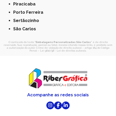
Piracicaba
Porto Ferreira
Sertãozinho
São Carlos
O conteúdo do texto "
Embalagens Personalizadas São Carlos
" é de direito
reservado. Sua reprodução, parcial ou total, mesmo citando nossos links, é proibida sem
a autorização do autor. Crime de violação de direito autoral – artigo 184 do Código
Penal –
Lei 9610/98 - Lei de direitos autorais
.
Acompanhe as redes sociais