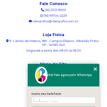
Fale Conosco
(16) 2133-9900
(16) 99704-2229
ribergrafica@ribergrafica.com.br
Loja Física
R. Camilo de Mattos, 189 - Campos Elíseos - Ribeirão Preto -
SP - 14085-340
Segunda a sexta das 08:00 às 18:00
Mapa do Site
Home
Olá! Fale agora pelo WhatsApp
Sobre nós
Serviços
Blog
Contato
Insira seu telefone
Categorias
Mapa do site