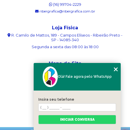
(16) 99704-2229
ribergrafica@ribergrafica.com.br
Loja Física
R. Camilo de Mattos, 189 - Campos Elíseos - Ribeirão Preto -
SP - 14085-340
Segunda a sexta das 08:00 às 18:00
Mapa do Site
Home
Olá! Fale agora pelo WhatsApp
Sobre nós
Serviços
Blog
Contato
Insira seu telefone
Categorias
Mapa do site
INICIAR CONVERSA