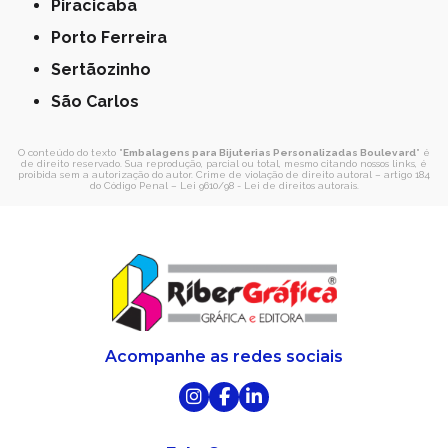
Piracicaba
Porto Ferreira
Sertãozinho
São Carlos
O conteúdo do texto "
Embalagens para Bijuterias Personalizadas Boulevard
" é
de direito reservado. Sua reprodução, parcial ou total, mesmo citando nossos links, é
proibida sem a autorização do autor. Crime de violação de direito autoral – artigo 184
do Código Penal –
Lei 9610/98 - Lei de direitos autorais
.
Acompanhe as redes sociais