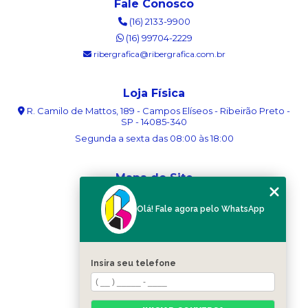
Fale Conosco
(16) 2133-9900
(16) 99704-2229
ribergrafica@ribergrafica.com.br
Loja Física
R. Camilo de Mattos, 189 - Campos Elíseos - Ribeirão Preto -
SP - 14085-340
Segunda a sexta das 08:00 às 18:00
Mapa do Site
Home
Olá! Fale agora pelo WhatsApp
Sobre nós
Serviços
Blog
Contato
Insira seu telefone
Categorias
Mapa do site