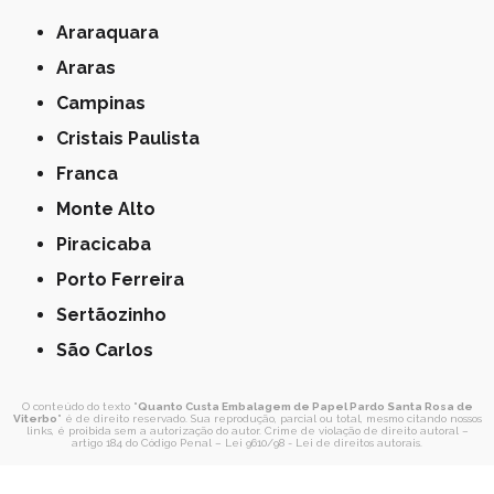
Araraquara
Araras
Campinas
Cristais Paulista
Franca
Monte Alto
Piracicaba
Porto Ferreira
Sertãozinho
São Carlos
O conteúdo do texto "
Quanto Custa Embalagem de Papel Pardo Santa Rosa de
Viterbo
" é de direito reservado. Sua reprodução, parcial ou total, mesmo citando nossos
links, é proibida sem a autorização do autor. Crime de violação de direito autoral –
artigo 184 do Código Penal –
Lei 9610/98 - Lei de direitos autorais
.