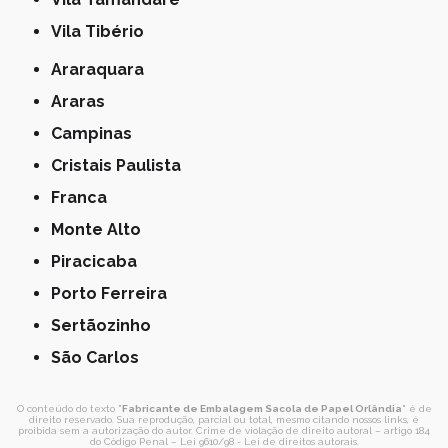
Vila Tibério
Araraquara
Araras
Campinas
Cristais Paulista
Franca
Monte Alto
Piracicaba
Porto Ferreira
Sertãozinho
São Carlos
O conteúdo do texto "
Fabricante de Embalagem Sacola de Papel Orlândia
" é de
direito reservado. Sua reprodução, parcial ou total, mesmo citando nossos links, é
proibida sem a autorização do autor. Crime de violação de direito autoral – artigo 184
do Código Penal –
Lei 9610/98 - Lei de direitos autorais
.