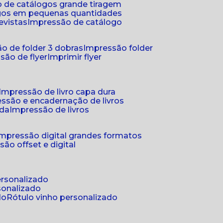
 de catálogos grande tiragem
ogos em pequenas quantidades
evistas
impressão de catálogo
o de folder 3 dobras
impressão folder
são de flyer
imprimir flyer
impressão de livro capa dura
essão e encadernação de livros
nda
impressão de livros
impressão digital grandes formatos
são offset e digital
personalizado
sonalizado
do
rótulo vinho personalizado