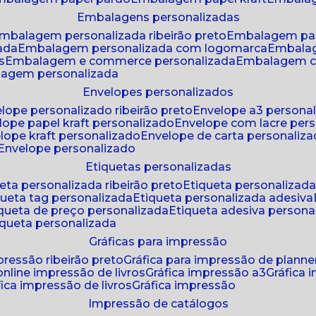
embalagens personalizadas
embalagem personalizada ribeirão preto
embalagem pa
zada
embalagem personalizada com logomarca
embala
s
embalagem e commerce personalizada
embalagem c
lagem personalizada
envelopes personalizados
elope personalizado ribeirão preto
envelope a3 persona
elope papel kraft personalizado
envelope com lacre per
elope kraft personalizado
envelope de carta personaliz
envelope personalizado
etiquetas personalizadas
ueta personalizada ribeirão preto
etiqueta personalizad
iqueta tag personalizada
etiqueta personalizada adesiva
tiqueta de preço personalizada
etiqueta adesiva persona
tiqueta personalizada
gráficas para impressão
mpressão ribeirão preto
gráfica para impressão de planne
 online impressão de livros
gráfica impressão a3
gráfica
áfica impressão de livros
gráfica impressão
impressão de catálogos