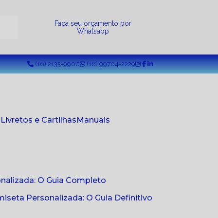
a
Faça seu orçamento por
Whatsapp
(16) 2133-9900
(16) 99704-2229
s
Livretos e Cartilhas
Manuais
onalizada: O Guia Completo
seta Personalizada: O Guia Definitivo