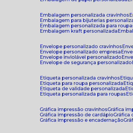
embalagem personalizada cravinhos
embalagem para bijuterias personali
embalagem personalizada para roupa
embalagem kraft personalizada
emba
envelope personalizado cravinhos
env
envelope personalizado empresa
env
envelope inviolável personalizado
env
envelope de segurança personalizado
etiqueta personalizada cravinhos
etiq
etiqueta para roupa personalizada
et
etiqueta de validade personalizada
e
etiqueta personalizada para roupas
e
gráfica impressão cravinhos
gráfica i
gráfica impressão de cardápio
gráfica
gráfica impressão e encadernação
gr