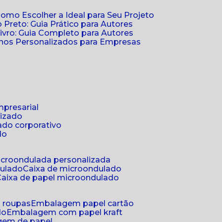
Como Escolher a Ideal para Seu Projeto
 Preto: Guia Prático para Autores
vro: Guia Completo para Autores
ernos Personalizados para Empresas
mpresarial
lizado
ado corporativo
do
microondulada personalizada
dulado
caixa de microondulado
caixa de papel microondulado
a roupas
embalagem papel cartão
do
embalagem com papel kraft
gem de papel