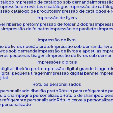
atálogo
impressão de catálogo sob demanda
impressão
impressão de revistas e catálogos
impressão de catál
essão catálogo de produtos
impressão de catálogos e r
impressão de flyers
yer ribeirão preto
impressão de folder 2 dobras
impressã
os
impressão de folhetos
impressão de panfletos
impres
impressão de livro
o de livros ribeirão preto
impressão sob demanda livro
ivros sob demanda
impressão de livros e apostilas
impr
ivros pequenas tiragens
impressão de livros sob dema
impressões digitais
digital ribeirão preto
impressão digital grande tiragem
igital pequena tiragem
impressão digital banner
impres
ital
rotulos personalizados
o personalizado ribeirão preto
rótulo para refrigerante 
ótulo champagne personalizado
rótulo de shampoo per
de refrigerante personalizado
rótulo cerveja personaliza
lo personalizado