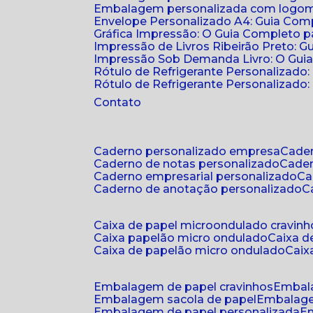
Embalagem personalizada com logomar
Envelope Personalizado A4: Guia Comp
Gráfica Impressão: O Guia Completo 
Impressão de Livros Ribeirão Preto: G
Impressão Sob Demanda Livro: O Gui
Rótulo de Refrigerante Personalizado
Rótulo de Refrigerante Personalizado: 
Contato
caderno personalizado empresa
cad
caderno de notas personalizado
cade
caderno empresarial personalizado
c
caderno de anotação personalizado
caixa de papel microondulado cravinh
caixa papelão micro ondulado
caixa 
caixa de papelão micro ondulado
cai
embalagem de papel cravinhos
embal
embalagem sacola de papel
embalag
embalagem de papel personalizada