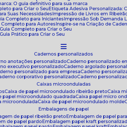
ca: O guia definitivo para sua marca
leto para Criar o Seu
Etiqueta Adesiva Personalizada: 
para Suas Necessidades
Impressão de Livros em Ribeirão
uia Completo para Iniciantes
Impressão Sob Demanda Li
a Completo para Autores
Inspire-se na Criação de Cad
: Guia Completo para Criar o Seu
Guia Prático para Criar o Seu
cadernos personalizados
erno anotações personalizado
caderno personalizado e
rno executivo personalizado
caderno argolado persona
aderno personalizado para empresa
caderno personaliz
caderno corporativo personalizado
caderno personaliza
caixas microonduladas
os
caixa de papel microondulado ribeirão preto
caixa 
de papel microondulado quadrada
caixa papel micro on
xa microondulada
caixa de papel microondulado molde
embalagens de papel
agem de papel ribeirão preto
embalagem de papel par
em de papel pardo
embalagem papel kraft personaliza
embalagem papel pardo
embalagem papel kraft
embala