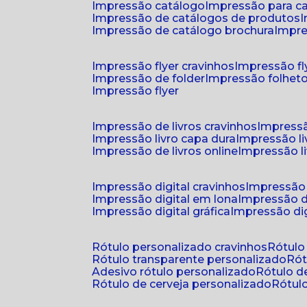
impressão catálogo
impressão para c
impressão de catálogos de produtos
impressão de catálogo brochura
impr
impressão flyer cravinhos
impressão fl
impressão de folder
impressão folhet
impressão flyer
impressão de livros cravinhos
impressã
impressão livro capa dura
impressão l
impressão de livros online
impressão l
impressão digital cravinhos
impressão 
impressão digital em lona
impressão d
impressão digital gráfica
impressão dig
rótulo personalizado cravinhos
rótul
rótulo transparente personalizado
r
adesivo rótulo personalizado
rótulo 
rótulo de cerveja personalizado
rótu