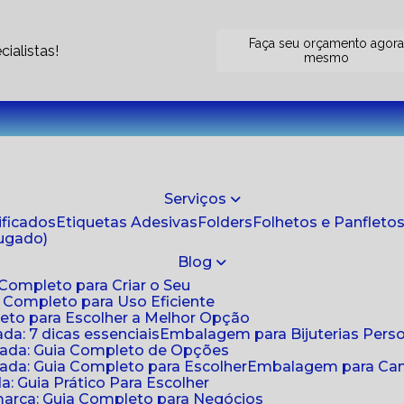
Faça seu orçamento agor
ialistas!
mesmo
Serviços
tificados
Etiquetas Adesivas
Folders
Folhetos e Panfleto
jugado)
Blog
 Completo para Criar o Seu
a Completo para Uso Eficiente
eto para Escolher a Melhor Opção
da: 7 dicas essenciais
Embalagem para Bijuterias Pers
zada: Guia Completo de Opções
ada: Guia Completo para Escolher
Embalagem para Cami
: Guia Prático Para Escolher
arca: Guia Completo para Negócios