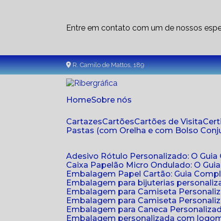
Entre em contato com um de nossos espec
R. Camilo de Mattos, 189
Home
Sobre nós
Cartazes
Cartões
Cartões de Visita
Cer
Pastas (com Orelha e com Bolso Con
Adesivo Rótulo Personalizado: O Guia
Caixa Papelão Micro Ondulado: O Gui
Embalagem Papel Cartão: Guia Compl
Embalagem para bijuterias personaliza
Embalagem para Camiseta Personali
Embalagem para Camiseta Personaliz
Embalagem para Caneca Personalizada
Embalagem personalizada com logom