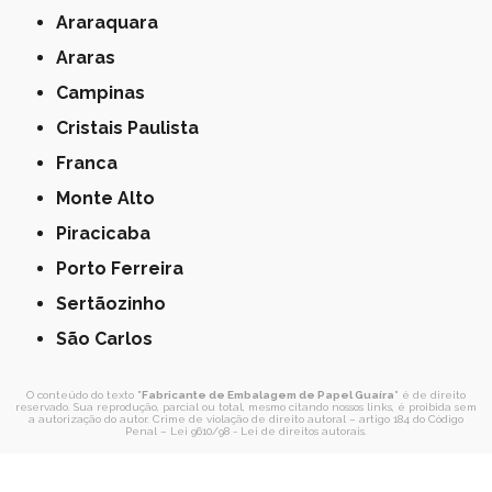
Araraquara
Araras
Campinas
Cristais Paulista
Franca
Monte Alto
Piracicaba
Porto Ferreira
Sertãozinho
São Carlos
O conteúdo do texto "
Fabricante de Embalagem de Papel Guaíra
" é de direito
reservado. Sua reprodução, parcial ou total, mesmo citando nossos links, é proibida sem
a autorização do autor. Crime de violação de direito autoral – artigo 184 do Código
Penal –
Lei 9610/98 - Lei de direitos autorais
.