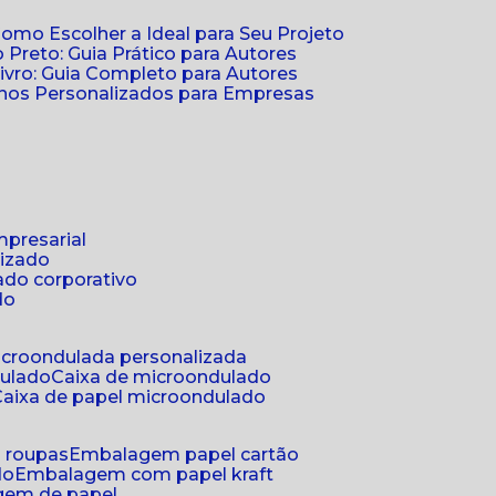
Como Escolher a Ideal para Seu Projeto
 Preto: Guia Prático para Autores
vro: Guia Completo para Autores
ernos Personalizados para Empresas
mpresarial
lizado
ado corporativo
do
microondulada personalizada
dulado
caixa de microondulado
caixa de papel microondulado
a roupas
embalagem papel cartão
do
embalagem com papel kraft
gem de papel