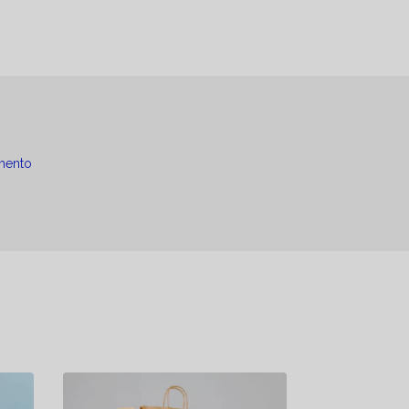
mento