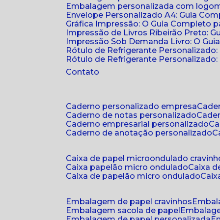
Embalagem personalizada com logomar
Envelope Personalizado A4: Guia Comp
Gráfica Impressão: O Guia Completo 
Impressão de Livros Ribeirão Preto: G
Impressão Sob Demanda Livro: O Gui
Rótulo de Refrigerante Personalizado
Rótulo de Refrigerante Personalizado: 
Contato
caderno personalizado empresa
cad
caderno de notas personalizado
cade
caderno empresarial personalizado
c
caderno de anotação personalizado
caixa de papel microondulado cravinh
caixa papelão micro ondulado
caixa 
caixa de papelão micro ondulado
cai
embalagem de papel cravinhos
embal
embalagem sacola de papel
embalag
embalagem de papel personalizada