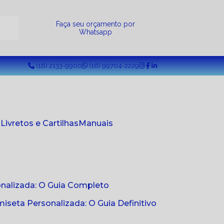
a
Faça seu orçamento por
Whatsapp
(16) 2133-9900
(16) 99704-2229
s
Livretos e Cartilhas
Manuais
onalizada: O Guia Completo
seta Personalizada: O Guia Definitivo