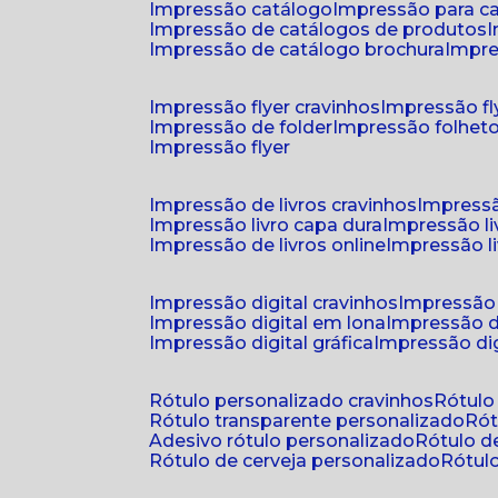
impressão catálogo
impressão para c
impressão de catálogos de produtos
impressão de catálogo brochura
impr
impressão flyer cravinhos
impressão fl
impressão de folder
impressão folhet
impressão flyer
impressão de livros cravinhos
impressã
impressão livro capa dura
impressão l
impressão de livros online
impressão l
impressão digital cravinhos
impressão 
impressão digital em lona
impressão d
impressão digital gráfica
impressão dig
rótulo personalizado cravinhos
rótul
rótulo transparente personalizado
r
adesivo rótulo personalizado
rótulo 
rótulo de cerveja personalizado
rótu