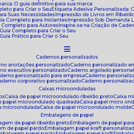
ca: O guia definitivo para sua marca
leto para Criar o Seu
Etiqueta Adesiva Personalizada: 
para Suas Necessidades
Impressão de Livros em Ribeirão
uia Completo para Iniciantes
Impressão Sob Demanda Li
a Completo para Autores
Inspire-se na Criação de Cad
: Guia Completo para Criar o Seu
Guia Prático para Criar o Seu
cadernos personalizados
erno anotações personalizado
caderno personalizado e
rno executivo personalizado
caderno argolado persona
aderno personalizado para empresa
caderno personaliz
caderno corporativo personalizado
caderno personaliza
caixas microonduladas
os
caixa de papel microondulado ribeirão preto
caixa 
de papel microondulado quadrada
caixa papel micro on
xa microondulada
caixa de papel microondulado molde
embalagens de papel
agem de papel ribeirão preto
embalagem de papel par
em de papel pardo
embalagem papel kraft personaliza
embalagem papel pardo
embalagem papel kraft
embala