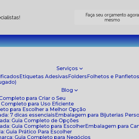
Faça seu orçamento agor
ialistas!
mesmo
Serviços
tificados
Etiquetas Adesivas
Folders
Folhetos e Panfleto
jugado)
Blog
 Completo para Criar o Seu
a Completo para Uso Eficiente
eto para Escolher a Melhor Opção
da: 7 dicas essenciais
Embalagem para Bijuterias Pers
zada: Guia Completo de Opções
ada: Guia Completo para Escolher
Embalagem para Cami
: Guia Prático Para Escolher
arca: Guia Completo para Negócios