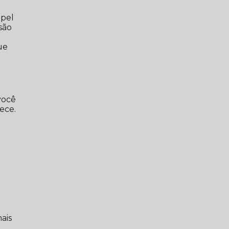
apel
são
ue
você
ece.
ais