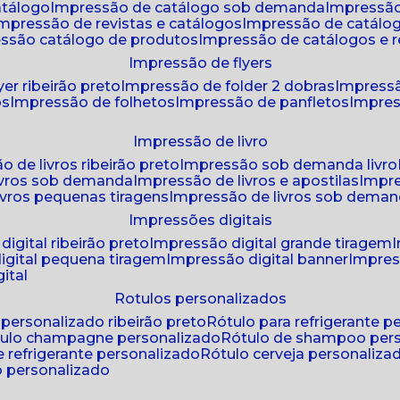
atálogo
impressão de catálogo sob demanda
impressão
impressão de revistas e catálogos
impressão de catál
essão catálogo de produtos
impressão de catálogos e r
impressão de flyers
yer ribeirão preto
impressão de folder 2 dobras
impressã
os
impressão de folhetos
impressão de panfletos
impres
impressão de livro
o de livros ribeirão preto
impressão sob demanda livro
ivros sob demanda
impressão de livros e apostilas
impr
ivros pequenas tiragens
impressão de livros sob dema
impressões digitais
digital ribeirão preto
impressão digital grande tiragem
igital pequena tiragem
impressão digital banner
impres
ital
rotulos personalizados
o personalizado ribeirão preto
rótulo para refrigerante 
ótulo champagne personalizado
rótulo de shampoo per
de refrigerante personalizado
rótulo cerveja personaliza
lo personalizado