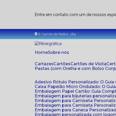
Entre em contato com um de nossos espec
R. Camilo de Mattos, 189
Home
Sobre nós
Cartazes
Cartões
Cartões de Visita
Cer
Pastas (com Orelha e com Bolso Con
Adesivo Rótulo Personalizado: O Guia
Caixa Papelão Micro Ondulado: O Gui
Embalagem Papel Cartão: Guia Compl
Embalagem para bijuterias personaliza
Embalagem para Camiseta Personali
Embalagem para Camiseta Personaliz
Embalagem para Caneca Personalizada
Embalagem personalizada com logom