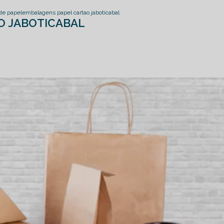
de papel
embalagens papel cartao jaboticabal
O JABOTICABAL