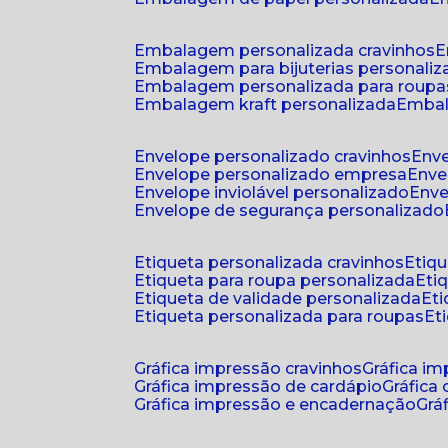
embalagem personalizada cravinhos
embalagem para bijuterias personali
embalagem personalizada para roupa
embalagem kraft personalizada
emba
envelope personalizado cravinhos
env
envelope personalizado empresa
env
envelope inviolável personalizado
env
envelope de segurança personalizado
etiqueta personalizada cravinhos
etiq
etiqueta para roupa personalizada
et
etiqueta de validade personalizada
e
etiqueta personalizada para roupas
e
gráfica impressão cravinhos
gráfica i
gráfica impressão de cardápio
gráfica
gráfica impressão e encadernação
gr