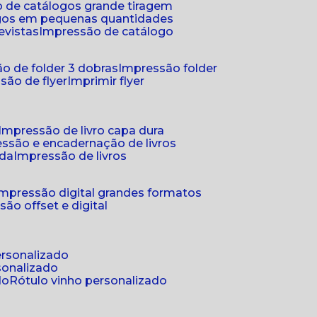
 de catálogos grande tiragem
ogos em pequenas quantidades
evistas
impressão de catálogo
o de folder 3 dobras
impressão folder
são de flyer
imprimir flyer
impressão de livro capa dura
essão e encadernação de livros
nda
impressão de livros
impressão digital grandes formatos
são offset e digital
personalizado
sonalizado
do
rótulo vinho personalizado