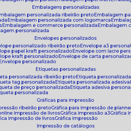
embalagens personalizadas
embalagem personalizada ribeirão preto
embalagem pa
zada
embalagem personalizada com logomarca
embala
s
embalagem e commerce personalizada
embalagem c
lagem personalizada
envelopes personalizados
elope personalizado ribeirão preto
envelope a3 persona
elope papel kraft personalizado
envelope com lacre per
elope kraft personalizado
envelope de carta personaliz
envelope personalizado
etiquetas personalizadas
ueta personalizada ribeirão preto
etiqueta personalizad
iqueta tag personalizada
etiqueta personalizada adesiva
tiqueta de preço personalizada
etiqueta adesiva persona
tiqueta personalizada
gráficas para impressão
mpressão ribeirão preto
gráfica para impressão de planne
 online impressão de livros
gráfica impressão a3
gráfica
áfica impressão de livros
gráfica impressão
impressão de catálogos