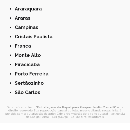
Araraquara
Araras
Campinas
Cristais Paulista
Franca
Monte Alto
Piracicaba
Porto Ferreira
Sertãozinho
São Carlos
O conteúdo do texto "
Embalagens de Papel para Roupas Jardim Zanetti
" é de
direito reservado. Sua reprodução, parcial ou total, mesmo citando nossos links, é
proibida sem a autorização do autor. Crime de violação de direito autoral – artigo 184
do Código Penal –
Lei 9610/98 - Lei de direitos autorais
.