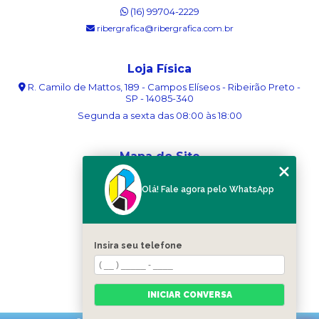
(16) 99704-2229
ribergrafica@ribergrafica.com.br
Loja Física
R. Camilo de Mattos, 189 - Campos Elíseos - Ribeirão Preto -
SP - 14085-340
Segunda a sexta das 08:00 às 18:00
Mapa do Site
Home
Olá! Fale agora pelo WhatsApp
Sobre nós
Serviços
Blog
Contato
Insira seu telefone
Categorias
Mapa do site
INICIAR CONVERSA