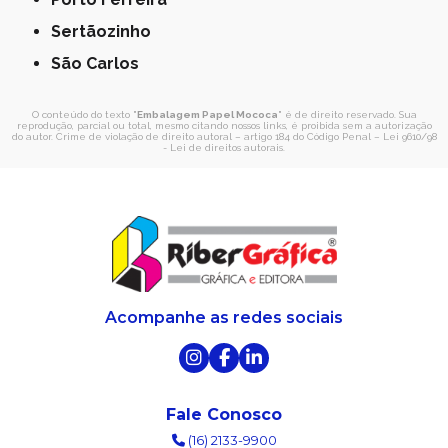
Sertãozinho
São Carlos
O conteúdo do texto "
Embalagem Papel Mococa
" é de direito reservado. Sua
reprodução, parcial ou total, mesmo citando nossos links, é proibida sem a autorização
do autor. Crime de violação de direito autoral – artigo 184 do Código Penal –
Lei 9610/98
- Lei de direitos autorais
.
Acompanhe as redes sociais
Fale Conosco
(16) 2133-9900