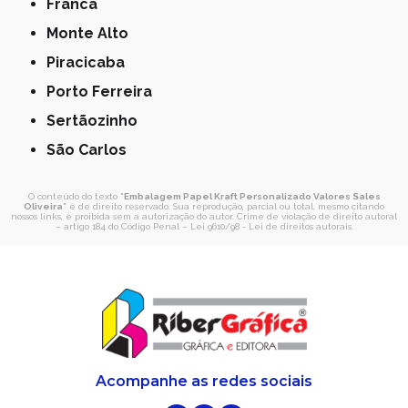
Franca
Monte Alto
Piracicaba
Porto Ferreira
Sertãozinho
São Carlos
O conteúdo do texto "
Embalagem Papel Kraft Personalizado Valores Sales
Oliveira
" é de direito reservado. Sua reprodução, parcial ou total, mesmo citando
nossos links, é proibida sem a autorização do autor. Crime de violação de direito autoral
– artigo 184 do Código Penal –
Lei 9610/98 - Lei de direitos autorais
.
Acompanhe as redes sociais