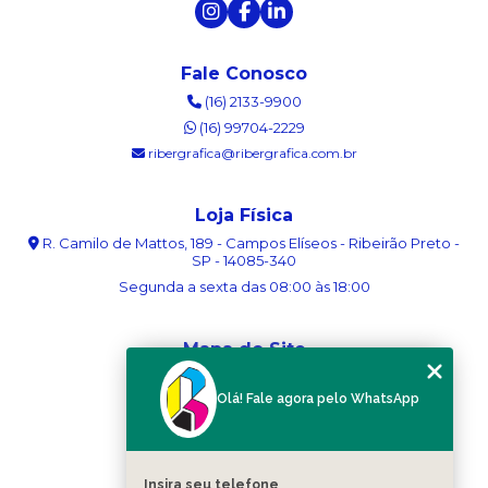
Fale Conosco
(16) 2133-9900
(16) 99704-2229
ribergrafica@ribergrafica.com.br
Loja Física
R. Camilo de Mattos, 189 - Campos Elíseos - Ribeirão Preto -
SP - 14085-340
Segunda a sexta das 08:00 às 18:00
Mapa do Site
Home
Olá! Fale agora pelo WhatsApp
Sobre nós
Serviços
Blog
Contato
Insira seu telefone