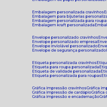
embalagem personalizada cravinhos
embalagem para bijuterias personali
embalagem personalizada para roupa
embalagem kraft personalizada
emba
envelope personalizado cravinhos
env
envelope personalizado empresa
env
envelope inviolável personalizado
env
envelope de segurança personalizado
etiqueta personalizada cravinhos
etiq
etiqueta para roupa personalizada
et
etiqueta de validade personalizada
e
etiqueta personalizada para roupas
e
gráfica impressão cravinhos
gráfica i
gráfica impressão de cardápio
gráfica
gráfica impressão e encadernação
gr