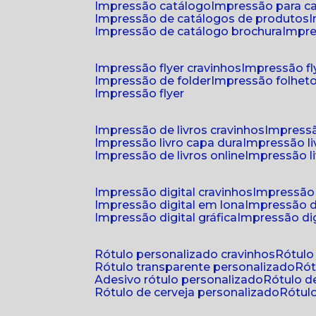
impressão catálogo
impressão para c
impressão de catálogos de produtos
impressão de catálogo brochura
impr
impressão flyer cravinhos
impressão fl
impressão de folder
impressão folhet
impressão flyer
impressão de livros cravinhos
impressã
impressão livro capa dura
impressão l
impressão de livros online
impressão l
impressão digital cravinhos
impressão 
impressão digital em lona
impressão d
impressão digital gráfica
impressão dig
rótulo personalizado cravinhos
rótul
rótulo transparente personalizado
r
adesivo rótulo personalizado
rótulo 
rótulo de cerveja personalizado
rótu