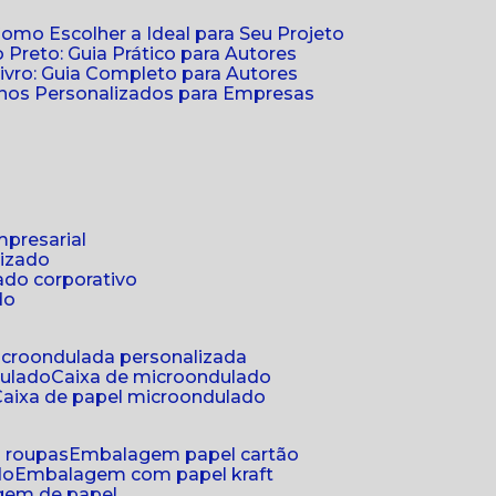
Como Escolher a Ideal para Seu Projeto
 Preto: Guia Prático para Autores
vro: Guia Completo para Autores
ernos Personalizados para Empresas
mpresarial
lizado
ado corporativo
do
microondulada personalizada
dulado
caixa de microondulado
caixa de papel microondulado
a roupas
embalagem papel cartão
do
embalagem com papel kraft
gem de papel