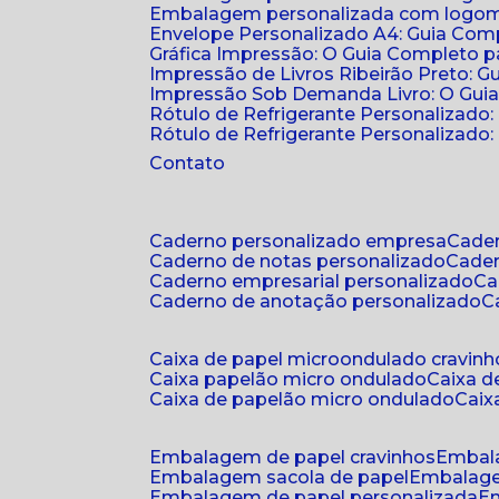
Embalagem personalizada com logomar
Envelope Personalizado A4: Guia Comp
Gráfica Impressão: O Guia Completo 
Impressão de Livros Ribeirão Preto: G
Impressão Sob Demanda Livro: O Gui
Rótulo de Refrigerante Personalizado
Rótulo de Refrigerante Personalizado: 
Contato
caderno personalizado empresa
cad
caderno de notas personalizado
cade
caderno empresarial personalizado
c
caderno de anotação personalizado
caixa de papel microondulado cravinh
caixa papelão micro ondulado
caixa 
caixa de papelão micro ondulado
cai
embalagem de papel cravinhos
embal
embalagem sacola de papel
embalag
embalagem de papel personalizada