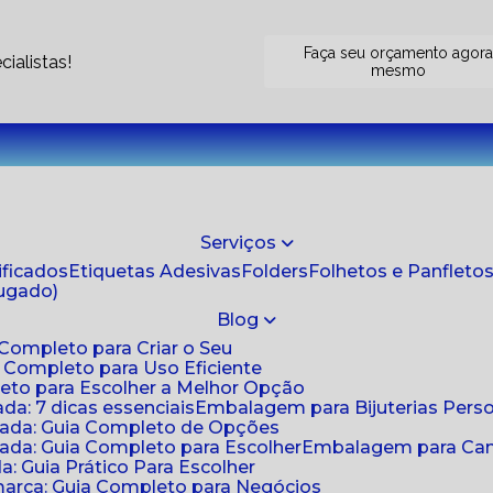
Faça seu orçamento agor
ialistas!
mesmo
Serviços
tificados
Etiquetas Adesivas
Folders
Folhetos e Panfleto
jugado)
Blog
 Completo para Criar o Seu
a Completo para Uso Eficiente
eto para Escolher a Melhor Opção
da: 7 dicas essenciais
Embalagem para Bijuterias Pers
zada: Guia Completo de Opções
ada: Guia Completo para Escolher
Embalagem para Cami
: Guia Prático Para Escolher
arca: Guia Completo para Negócios