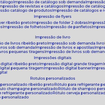
atálogo
impressão de catálogo sob demanda
impressão
impressão de revistas e catálogos
impressão de catál
essão catálogo de produtos
impressão de catálogos e r
impressão de flyers
yer ribeirão preto
impressão de folder 2 dobras
impressã
os
impressão de folhetos
impressão de panfletos
impres
impressão de livro
o de livros ribeirão preto
impressão sob demanda livro
ivros sob demanda
impressão de livros e apostilas
impr
ivros pequenas tiragens
impressão de livros sob dema
impressões digitais
digital ribeirão preto
impressão digital grande tiragem
igital pequena tiragem
impressão digital banner
impres
ital
rotulos personalizados
o personalizado ribeirão preto
rótulo para refrigerante 
ótulo champagne personalizado
rótulo de shampoo per
de refrigerante personalizado
rótulo cerveja personaliza
lo personalizado