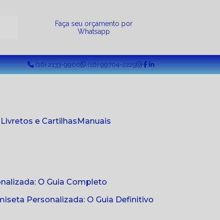
a
Faça seu orçamento por
Whatsapp
(16) 2133-9900
(16) 99704-2229
s
Livretos e Cartilhas
Manuais
onalizada: O Guia Completo
seta Personalizada: O Guia Definitivo