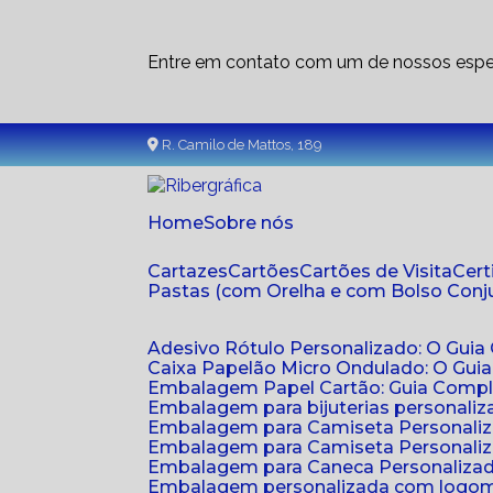
Entre em contato com um de nossos espec
R. Camilo de Mattos, 189
Home
Sobre nós
Cartazes
Cartões
Cartões de Visita
Cer
Pastas (com Orelha e com Bolso Con
Adesivo Rótulo Personalizado: O Guia
Caixa Papelão Micro Ondulado: O Gui
Embalagem Papel Cartão: Guia Compl
Embalagem para bijuterias personaliza
Embalagem para Camiseta Personali
Embalagem para Camiseta Personaliz
Embalagem para Caneca Personalizada
Embalagem personalizada com logom