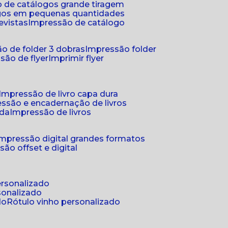
 de catálogos grande tiragem
ogos em pequenas quantidades
evistas
impressão de catálogo
o de folder 3 dobras
impressão folder
são de flyer
imprimir flyer
impressão de livro capa dura
essão e encadernação de livros
nda
impressão de livros
impressão digital grandes formatos
são offset e digital
personalizado
sonalizado
do
rótulo vinho personalizado