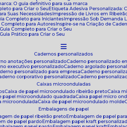
ca: O guia definitivo para sua marca
leto para Criar o Seu
Etiqueta Adesiva Personalizada: 
para Suas Necessidades
Impressão de Livros em Ribeirão
uia Completo para Iniciantes
Impressão Sob Demanda Li
a Completo para Autores
Inspire-se na Criação de Cad
: Guia Completo para Criar o Seu
Guia Prático para Criar o Seu
cadernos personalizados
erno anotações personalizado
caderno personalizado e
rno executivo personalizado
caderno argolado persona
aderno personalizado para empresa
caderno personaliz
caderno corporativo personalizado
caderno personaliza
caixas microonduladas
os
caixa de papel microondulado ribeirão preto
caixa 
de papel microondulado quadrada
caixa papel micro on
xa microondulada
caixa de papel microondulado molde
embalagens de papel
agem de papel ribeirão preto
embalagem de papel par
em de papel pardo
embalagem papel kraft personaliza
embalagem papel pardo
embalagem papel kraft
embala