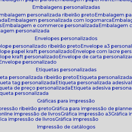
embalagens personalizadas
embalagem personalizada ribeirão preto
embalagem pa
zada
embalagem personalizada com logomarca
embala
s
embalagem e commerce personalizada
embalagem c
lagem personalizada
envelopes personalizados
elope personalizado ribeirão preto
envelope a3 persona
elope papel kraft personalizado
envelope com lacre per
elope kraft personalizado
envelope de carta personaliz
envelope personalizado
etiquetas personalizadas
ueta personalizada ribeirão preto
etiqueta personalizad
iqueta tag personalizada
etiqueta personalizada adesiva
tiqueta de preço personalizada
etiqueta adesiva persona
tiqueta personalizada
gráficas para impressão
mpressão ribeirão preto
gráfica para impressão de planne
 online impressão de livros
gráfica impressão a3
gráfica
áfica impressão de livros
gráfica impressão
impressão de catálogos