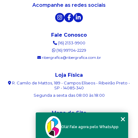
Acompanhe as redes sociais
Fale Conosco
(16) 2133-9900
(16) 99704-2229
ribergrafica@ribergrafica.com.br
Loja Física
R. Camilo de Mattos, 189 - Campos Elíseos - Ribeirão Preto -
SP - 14085-340
Segunda a sexta das 08:00 às 18:00
Mapa do Site
Home
Olá! Fale agora pelo WhatsApp
Sobre nós
Serviços