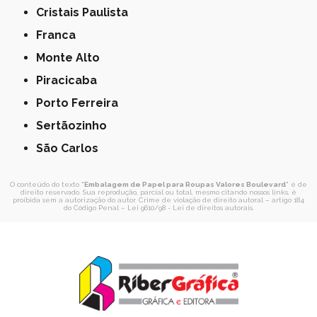
Cristais Paulista
Franca
Monte Alto
Piracicaba
Porto Ferreira
Sertãozinho
São Carlos
O conteúdo do texto "
Embalagem de Papel para Roupas Valores Boulevard
" é de
direito reservado. Sua reprodução, parcial ou total, mesmo citando nossos links, é
proibida sem a autorização do autor. Crime de violação de direito autoral – artigo 184
do Código Penal –
Lei 9610/98 - Lei de direitos autorais
.