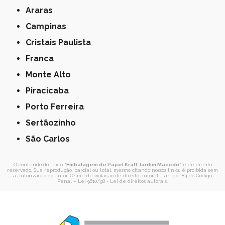
Araras
Campinas
Cristais Paulista
Franca
Monte Alto
Piracicaba
Porto Ferreira
Sertãozinho
São Carlos
O conteúdo do texto "
Embalagem de Papel Kraft Jardim Macedo
" é de direito
reservado. Sua reprodução, parcial ou total, mesmo citando nossos links, é proibida sem
a autorização do autor. Crime de violação de direito autoral – artigo 184 do Código
Penal –
Lei 9610/98 - Lei de direitos autorais
.