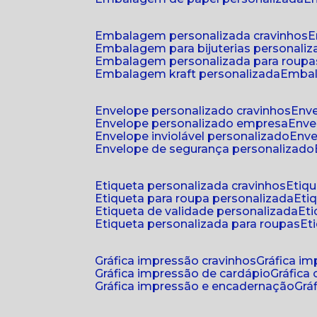
embalagem personalizada cravinhos
embalagem para bijuterias personali
embalagem personalizada para roupa
embalagem kraft personalizada
emba
envelope personalizado cravinhos
env
envelope personalizado empresa
env
envelope inviolável personalizado
env
envelope de segurança personalizado
etiqueta personalizada cravinhos
etiq
etiqueta para roupa personalizada
et
etiqueta de validade personalizada
e
etiqueta personalizada para roupas
e
gráfica impressão cravinhos
gráfica i
gráfica impressão de cardápio
gráfica
gráfica impressão e encadernação
gr