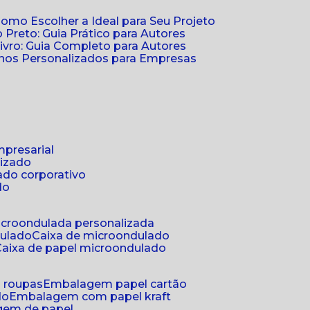
Como Escolher a Ideal para Seu Projeto
 Preto: Guia Prático para Autores
vro: Guia Completo para Autores
ernos Personalizados para Empresas
mpresarial
lizado
ado corporativo
do
microondulada personalizada
dulado
caixa de microondulado
caixa de papel microondulado
a roupas
embalagem papel cartão
do
embalagem com papel kraft
gem de papel