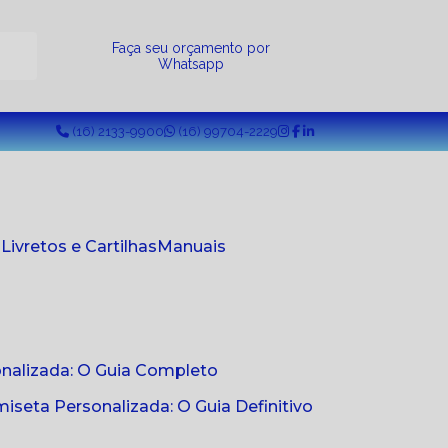
a
Faça seu orçamento por
Whatsapp
(16) 2133-9900
(16) 99704-2229
s
Livretos e Cartilhas
Manuais
onalizada: O Guia Completo
seta Personalizada: O Guia Definitivo