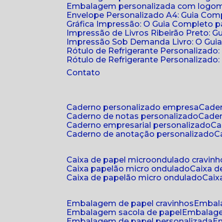
Embalagem personalizada com logomar
Envelope Personalizado A4: Guia Comp
Gráfica Impressão: O Guia Completo 
Impressão de Livros Ribeirão Preto: G
Impressão Sob Demanda Livro: O Gui
Rótulo de Refrigerante Personalizado
Rótulo de Refrigerante Personalizado: 
Contato
caderno personalizado empresa
cad
caderno de notas personalizado
cade
caderno empresarial personalizado
c
caderno de anotação personalizado
caixa de papel microondulado cravinh
caixa papelão micro ondulado
caixa 
caixa de papelão micro ondulado
cai
embalagem de papel cravinhos
embal
embalagem sacola de papel
embalag
embalagem de papel personalizada