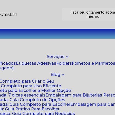
Faça seu orçamento agor
ialistas!
mesmo
Serviços
tificados
Etiquetas Adesivas
Folders
Folhetos e Panfleto
jugado)
Blog
 Completo para Criar o Seu
a Completo para Uso Eficiente
eto para Escolher a Melhor Opção
da: 7 dicas essenciais
Embalagem para Bijuterias Pers
zada: Guia Completo de Opções
ada: Guia Completo para Escolher
Embalagem para Cami
: Guia Prático Para Escolher
arca: Guia Completo para Negócios