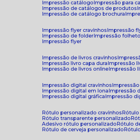
impressão catálogo
impressão para c
impressão de catálogos de produtos
impressão de catálogo brochura
impr
impressão flyer cravinhos
impressão fl
impressão de folder
impressão folhet
impressão flyer
impressão de livros cravinhos
impressã
impressão livro capa dura
impressão l
impressão de livros online
impressão l
impressão digital cravinhos
impressão 
impressão digital em lona
impressão d
impressão digital gráfica
impressão dig
rótulo personalizado cravinhos
rótul
rótulo transparente personalizado
r
adesivo rótulo personalizado
rótulo 
rótulo de cerveja personalizado
rótu