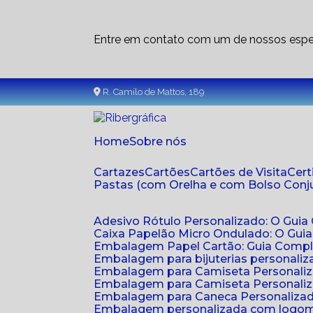
Entre em contato com um de nossos espec
R. Camilo de Mattos, 189
Home
Sobre nós
Cartazes
Cartões
Cartões de Visita
Cer
Pastas (com Orelha e com Bolso Con
Adesivo Rótulo Personalizado: O Guia
Caixa Papelão Micro Ondulado: O Gui
Embalagem Papel Cartão: Guia Compl
Embalagem para bijuterias personaliza
Embalagem para Camiseta Personali
Embalagem para Camiseta Personaliz
Embalagem para Caneca Personalizada
Embalagem personalizada com logom