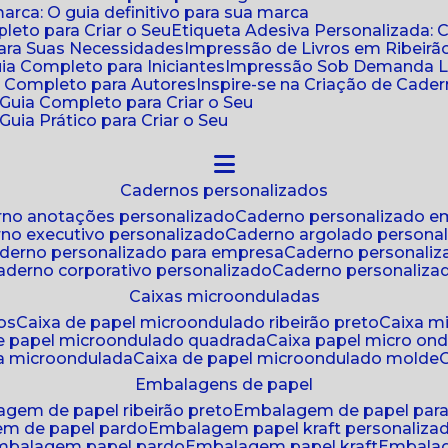
ca: O guia definitivo para sua marca
leto para Criar o Seu
Etiqueta Adesiva Personalizada: 
para Suas Necessidades
Impressão de Livros em Ribeirão
uia Completo para Iniciantes
Impressão Sob Demanda Li
a Completo para Autores
Inspire-se na Criação de Cad
: Guia Completo para Criar o Seu
Guia Prático para Criar o Seu
cadernos personalizados
erno anotações personalizado
caderno personalizado e
rno executivo personalizado
caderno argolado persona
aderno personalizado para empresa
caderno personaliz
caderno corporativo personalizado
caderno personaliza
caixas microonduladas
os
caixa de papel microondulado ribeirão preto
caixa 
de papel microondulado quadrada
caixa papel micro on
xa microondulada
caixa de papel microondulado molde
embalagens de papel
agem de papel ribeirão preto
embalagem de papel par
em de papel pardo
embalagem papel kraft personaliza
embalagem papel pardo
embalagem papel kraft
embala