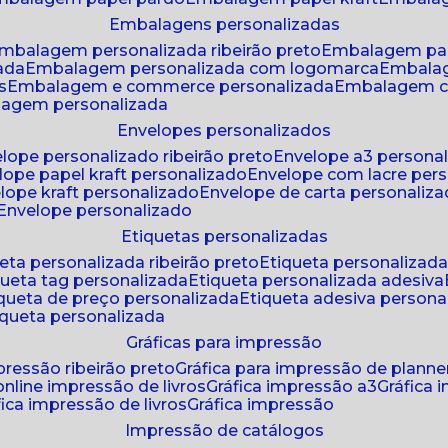
embalagens personalizadas
embalagem personalizada ribeirão preto
embalagem pa
zada
embalagem personalizada com logomarca
embala
s
embalagem e commerce personalizada
embalagem c
lagem personalizada
envelopes personalizados
elope personalizado ribeirão preto
envelope a3 persona
elope papel kraft personalizado
envelope com lacre per
elope kraft personalizado
envelope de carta personaliz
envelope personalizado
etiquetas personalizadas
ueta personalizada ribeirão preto
etiqueta personalizad
iqueta tag personalizada
etiqueta personalizada adesiva
tiqueta de preço personalizada
etiqueta adesiva persona
tiqueta personalizada
gráficas para impressão
mpressão ribeirão preto
gráfica para impressão de planne
 online impressão de livros
gráfica impressão a3
gráfica
áfica impressão de livros
gráfica impressão
impressão de catálogos