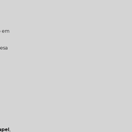
o em
resa
a
apel
,