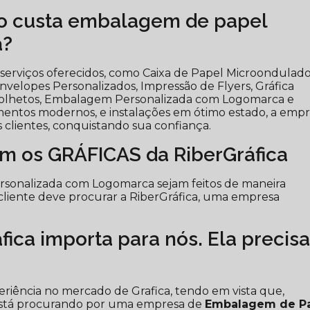
o custa embalagem de papel
a?
 serviços oferecidos, como Caixa de Papel Microondulad
velopes Personalizados, Impressão de Flyers, Gráfica
o Folhetos, Embalagem Personalizada com Logomarca e
entos modernos, e instalações em ótimo estado, a emp
 clientes, conquistando sua confiança.
om os GRÁFICAS da RiberGráfica
rsonalizada com Logomarca sejam feitos de maneira
cliente deve procurar a RiberGráfica, uma empresa
ica importa para nós. Ela precis
periência no mercado de Grafica, tendo em vista que,
está procurando por uma empresa de
Embalagem de P