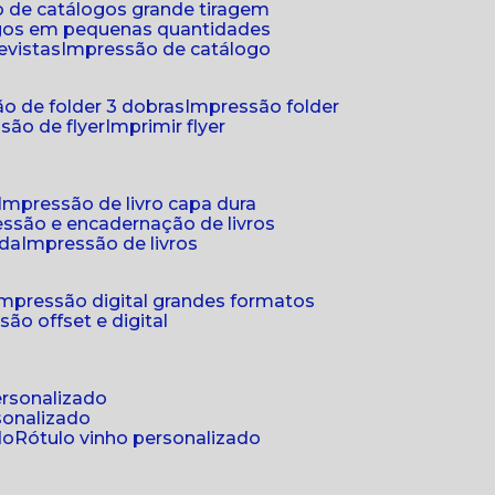
 de catálogos grande tiragem
ogos em pequenas quantidades
evistas
impressão de catálogo
o de folder 3 dobras
impressão folder
são de flyer
imprimir flyer
impressão de livro capa dura
essão e encadernação de livros
nda
impressão de livros
impressão digital grandes formatos
são offset e digital
personalizado
sonalizado
do
rótulo vinho personalizado