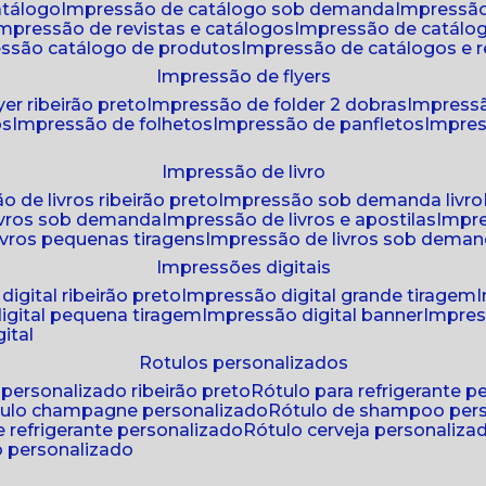
atálogo
impressão de catálogo sob demanda
impressão
impressão de revistas e catálogos
impressão de catál
essão catálogo de produtos
impressão de catálogos e r
impressão de flyers
yer ribeirão preto
impressão de folder 2 dobras
impressã
os
impressão de folhetos
impressão de panfletos
impres
impressão de livro
o de livros ribeirão preto
impressão sob demanda livro
ivros sob demanda
impressão de livros e apostilas
impr
ivros pequenas tiragens
impressão de livros sob dema
impressões digitais
digital ribeirão preto
impressão digital grande tiragem
igital pequena tiragem
impressão digital banner
impres
ital
rotulos personalizados
o personalizado ribeirão preto
rótulo para refrigerante 
ótulo champagne personalizado
rótulo de shampoo per
de refrigerante personalizado
rótulo cerveja personaliza
lo personalizado