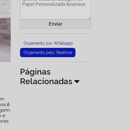
Orçamento por Whatsapp
Orçamento pelo Telefone
Páginas
Relacionadas
ém
 você
agem
o e
ores