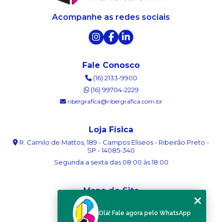
Acompanhe as redes sociais
Fale Conosco
(16) 2133-9900
(16) 99704-2229
ribergrafica@ribergrafica.com.br
Loja Física
R. Camilo de Mattos, 189 - Campos Elíseos - Ribeirão Preto -
SP - 14085-340
Segunda a sexta das 08:00 às 18:00
Mapa do Site
Home
Olá! Fale agora pelo WhatsApp
Sobre nós