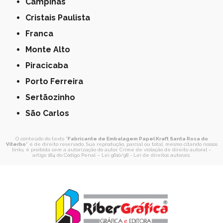
Campinas
Cristais Paulista
Franca
Monte Alto
Piracicaba
Porto Ferreira
Sertãozinho
São Carlos
O conteúdo do texto "
Fabricante de Embalagem Papel Kraft Santa Rosa do
Viterbo
" é de direito reservado. Sua reprodução, parcial ou total, mesmo citando nossos
links, é proibida sem a autorização do autor. Crime de violação de direito autoral –
artigo 184 do Código Penal –
Lei 9610/98 - Lei de direitos autorais
.