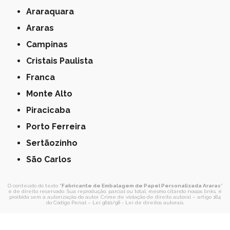
Araraquara
Araras
Campinas
Cristais Paulista
Franca
Monte Alto
Piracicaba
Porto Ferreira
Sertãozinho
São Carlos
O conteúdo do texto "
Fabricante de Embalagem de Papel Personalizada Araras
"
é de direito reservado. Sua reprodução, parcial ou total, mesmo citando nossos links, é
proibida sem a autorização do autor. Crime de violação de direito autoral – artigo 184
do Código Penal –
Lei 9610/98 - Lei de direitos autorais
.