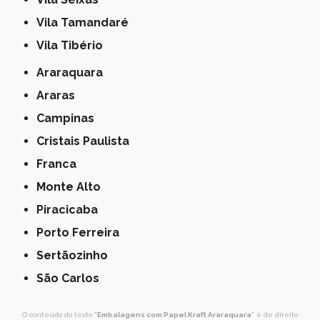
Vila Tamandaré
Vila Tibério
Araraquara
Araras
Campinas
Cristais Paulista
Franca
Monte Alto
Piracicaba
Porto Ferreira
Sertãozinho
São Carlos
O conteúdo do texto "
Embalagens com Papel Kraft Araraquara
" é de direito