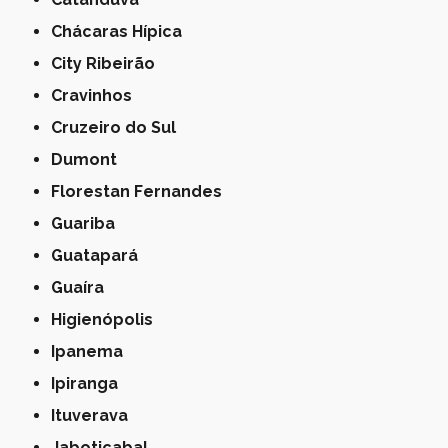
Chácaras Hípica
City Ribeirão
Cravinhos
Cruzeiro do Sul
Dumont
Florestan Fernandes
Guariba
Guatapará
Guaíra
Higienópolis
Ipanema
Ipiranga
Ituverava
Jaboticabal