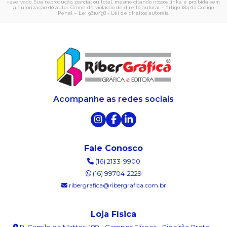
reservado. Sua reprodução, parcial ou total, mesmo citando nossos links, é proibida sem
a autorização do autor. Crime de violação de direito autoral – artigo 184 do Código
Penal –
Lei 9610/98 - Lei de direitos autorais
.
Acompanhe as redes sociais
Fale Conosco
(16) 2133-9900
(16) 99704-2229
ribergrafica@ribergrafica.com.br
Loja Física