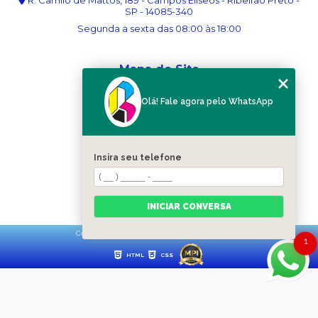
R. Camilo de Mattos, 189 - Campos Elíseos - Ribeirão Preto -
SP - 14085-340
Segunda a sexta das 08:00 às 18:00
Mapa do Site
Home
Olá! Fale agora pelo WhatsApp
Sobre nós
Serviços
Blog
Contato
Insira seu telefone
Categorias
Mapa do site
INICIAR CONVERSA
Copyright © Ribergráfica. (Lei 9610 de 19/02/1998)
1
HTML
CSS