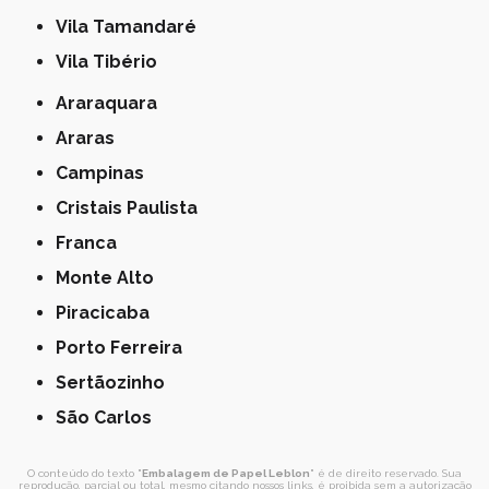
Vila Tamandaré
Vila Tibério
Araraquara
Araras
Campinas
Cristais Paulista
Franca
Monte Alto
Piracicaba
Porto Ferreira
Sertãozinho
São Carlos
O conteúdo do texto "
Embalagem de Papel Leblon
" é de direito reservado. Sua
reprodução, parcial ou total, mesmo citando nossos links, é proibida sem a autorização