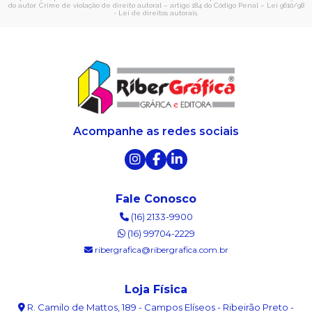
do autor. Crime de violação de direito autoral – artigo 184 do Código Penal –
Lei 9610/98
- Lei de direitos autorais
.
Acompanhe as redes sociais
Fale Conosco
(16) 2133-9900
(16) 99704-2229
ribergrafica@ribergrafica.com.br
Loja Física
R. Camilo de Mattos, 189 - Campos Elíseos - Ribeirão Preto -