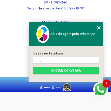
SP - 14085-340
Segunda a sexta das 08:00 às 18:00
Mapa do Site
Home
Olá! Fale agora pelo WhatsApp
Sobre nós
Serviços
Blog
Contato
Insira seu telefone
Categorias
Mapa do site
INICIAR CONVERSA
Copyright © Ribergráfica. (Lei 9610 de 19/02/1998)
1
HTML
CSS