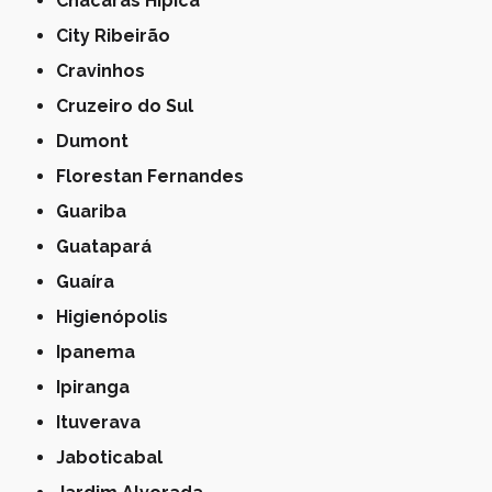
Chácaras Hípica
City Ribeirão
Cravinhos
Cruzeiro do Sul
Dumont
Florestan Fernandes
Guariba
Guatapará
Guaíra
Higienópolis
Ipanema
Ipiranga
Ituverava
Jaboticabal