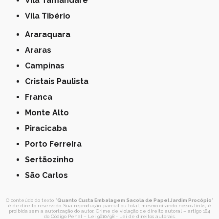
Vila Tamandaré
Vila Tibério
Araraquara
Araras
Campinas
Cristais Paulista
Franca
Monte Alto
Piracicaba
Porto Ferreira
Sertãozinho
São Carlos
O conteúdo do texto "
Quanto Custa Embalagem Sacola de Papel Jardim Procópio
"
é de direito reservado. Sua reprodução, parcial ou total, mesmo citando nossos links, é
proibida sem a autorização do autor. Crime de violação de direito autoral – artigo 184
do Código Penal –
Lei 9610/98 - Lei de direitos autorais
.