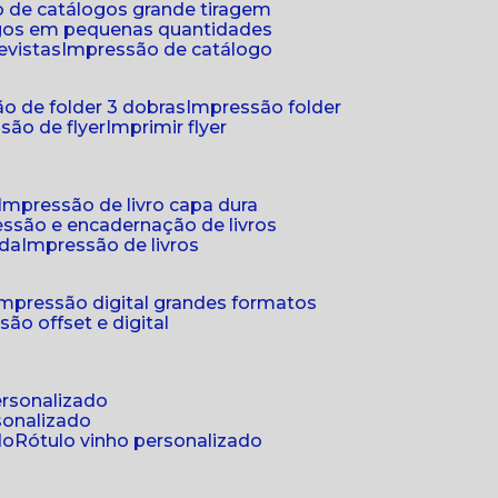
 de catálogos grande tiragem
ogos em pequenas quantidades
evistas
impressão de catálogo
o de folder 3 dobras
impressão folder
são de flyer
imprimir flyer
impressão de livro capa dura
essão e encadernação de livros
nda
impressão de livros
impressão digital grandes formatos
são offset e digital
personalizado
sonalizado
do
rótulo vinho personalizado