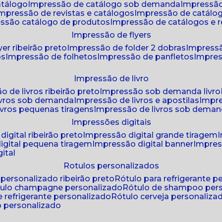
atálogo
impressão de catálogo sob demanda
impressão
impressão de revistas e catálogos
impressão de catál
essão catálogo de produtos
impressão de catálogos e r
impressão de flyers
yer ribeirão preto
impressão de folder 2 dobras
impressã
os
impressão de folhetos
impressão de panfletos
impres
impressão de livro
o de livros ribeirão preto
impressão sob demanda livro
ivros sob demanda
impressão de livros e apostilas
impr
ivros pequenas tiragens
impressão de livros sob dema
impressões digitais
digital ribeirão preto
impressão digital grande tiragem
igital pequena tiragem
impressão digital banner
impres
ital
rotulos personalizados
o personalizado ribeirão preto
rótulo para refrigerante 
ótulo champagne personalizado
rótulo de shampoo per
de refrigerante personalizado
rótulo cerveja personaliza
lo personalizado