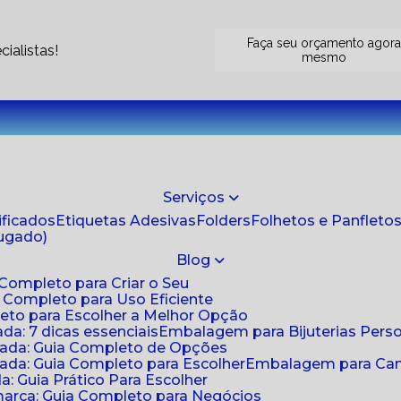
Faça seu orçamento agor
ialistas!
mesmo
Serviços
tificados
Etiquetas Adesivas
Folders
Folhetos e Panfleto
jugado)
Blog
 Completo para Criar o Seu
a Completo para Uso Eficiente
eto para Escolher a Melhor Opção
da: 7 dicas essenciais
Embalagem para Bijuterias Pers
zada: Guia Completo de Opções
ada: Guia Completo para Escolher
Embalagem para Cami
: Guia Prático Para Escolher
arca: Guia Completo para Negócios