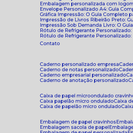
Embalagem personalizada com logomar
Envelope Personalizado A4: Guia Comp
Gráfica Impressão: O Guia Completo 
Impressão de Livros Ribeirão Preto: G
Impressão Sob Demanda Livro: O Gui
Rótulo de Refrigerante Personalizado
Rótulo de Refrigerante Personalizado: 
Contato
caderno personalizado empresa
cad
caderno de notas personalizado
cade
caderno empresarial personalizado
c
caderno de anotação personalizado
caixa de papel microondulado cravinh
caixa papelão micro ondulado
caixa 
caixa de papelão micro ondulado
cai
embalagem de papel cravinhos
embal
embalagem sacola de papel
embalag
embalagem de papel personalizada