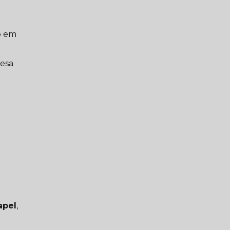
o em
resa
a
apel
,