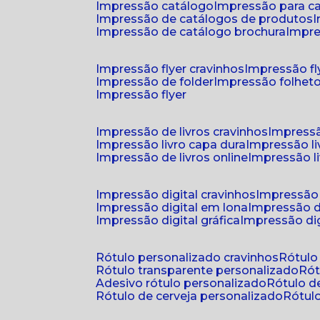
impressão catálogo
impressão para c
impressão de catálogos de produtos
impressão de catálogo brochura
impr
impressão flyer cravinhos
impressão fl
impressão de folder
impressão folhet
impressão flyer
impressão de livros cravinhos
impressã
impressão livro capa dura
impressão l
impressão de livros online
impressão l
impressão digital cravinhos
impressão 
impressão digital em lona
impressão d
impressão digital gráfica
impressão dig
rótulo personalizado cravinhos
rótul
rótulo transparente personalizado
r
adesivo rótulo personalizado
rótulo 
rótulo de cerveja personalizado
rótu