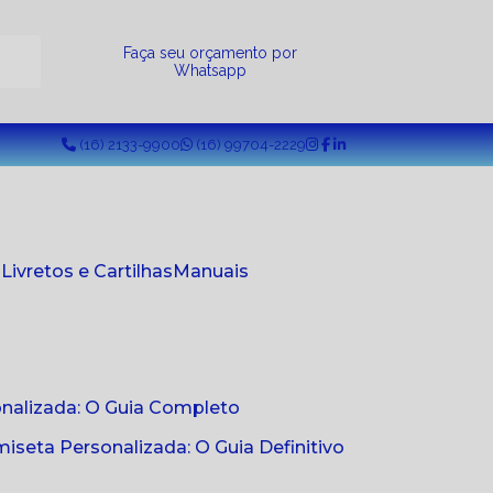
a
Faça seu orçamento por
Whatsapp
(16) 2133-9900
(16) 99704-2229
s
Livretos e Cartilhas
Manuais
onalizada: O Guia Completo
seta Personalizada: O Guia Definitivo