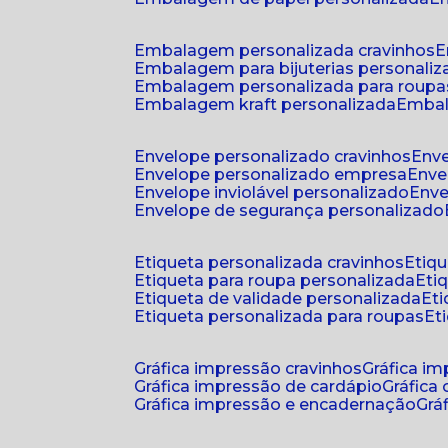
embalagem personalizada cravinhos
embalagem para bijuterias personali
embalagem personalizada para roupa
embalagem kraft personalizada
emba
envelope personalizado cravinhos
env
envelope personalizado empresa
env
envelope inviolável personalizado
env
envelope de segurança personalizado
etiqueta personalizada cravinhos
etiq
etiqueta para roupa personalizada
et
etiqueta de validade personalizada
e
etiqueta personalizada para roupas
e
gráfica impressão cravinhos
gráfica i
gráfica impressão de cardápio
gráfica
gráfica impressão e encadernação
gr