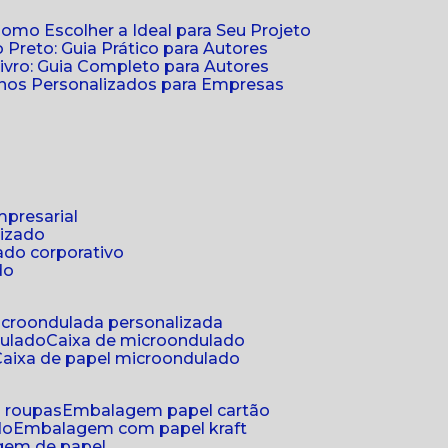
Como Escolher a Ideal para Seu Projeto
 Preto: Guia Prático para Autores
vro: Guia Completo para Autores
ernos Personalizados para Empresas
mpresarial
lizado
ado corporativo
do
microondulada personalizada
dulado
caixa de microondulado
caixa de papel microondulado
a roupas
embalagem papel cartão
do
embalagem com papel kraft
gem de papel