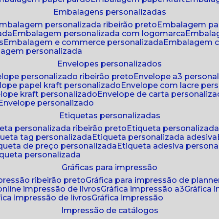
embalagens personalizadas
embalagem personalizada ribeirão preto
embalagem pa
zada
embalagem personalizada com logomarca
embala
s
embalagem e commerce personalizada
embalagem c
lagem personalizada
envelopes personalizados
elope personalizado ribeirão preto
envelope a3 persona
elope papel kraft personalizado
envelope com lacre per
elope kraft personalizado
envelope de carta personaliz
envelope personalizado
etiquetas personalizadas
ueta personalizada ribeirão preto
etiqueta personalizad
iqueta tag personalizada
etiqueta personalizada adesiva
tiqueta de preço personalizada
etiqueta adesiva persona
tiqueta personalizada
gráficas para impressão
mpressão ribeirão preto
gráfica para impressão de planne
 online impressão de livros
gráfica impressão a3
gráfica
áfica impressão de livros
gráfica impressão
impressão de catálogos