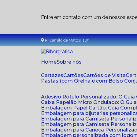
Entre em contato com um de nossos espec
R. Camilo de Mattos, 189
Home
Sobre nós
Cartazes
Cartões
Cartões de Visita
Cer
Pastas (com Orelha e com Bolso Con
Adesivo Rótulo Personalizado: O Guia
Caixa Papelão Micro Ondulado: O Gui
Embalagem Papel Cartão: Guia Compl
Embalagem para bijuterias personaliza
Embalagem para Camiseta Personali
Embalagem para Camiseta Personaliz
Embalagem para Caneca Personalizada
Embalagem personalizada com logom