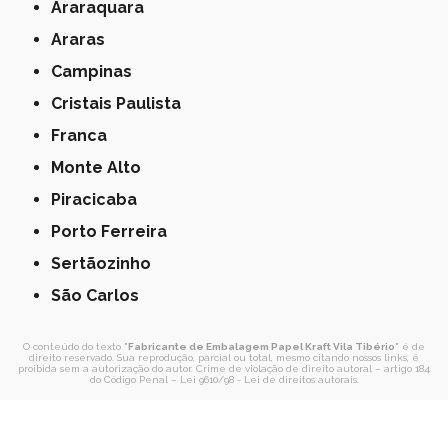
Araraquara
Araras
Campinas
Cristais Paulista
Franca
Monte Alto
Piracicaba
Porto Ferreira
Sertãozinho
São Carlos
O conteúdo do texto "
Fabricante de Embalagem Papel Kraft Vila Tibério
" é de
direito reservado. Sua reprodução, parcial ou total, mesmo citando nossos links, é
proibida sem a autorização do autor. Crime de violação de direito autoral – artigo 184
do Código Penal –
Lei 9610/98 - Lei de direitos autorais
.