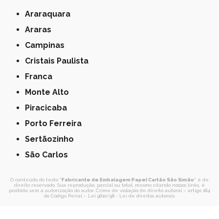
Araraquara
Araras
Campinas
Cristais Paulista
Franca
Monte Alto
Piracicaba
Porto Ferreira
Sertãozinho
São Carlos
O conteúdo do texto "
Fabricante de Embalagem Papel Cartão São Simão
" é de
direito reservado. Sua reprodução, parcial ou total, mesmo citando nossos links, é
proibida sem a autorização do autor. Crime de violação de direito autoral – artigo 184
do Código Penal –
Lei 9610/98 - Lei de direitos autorais
.